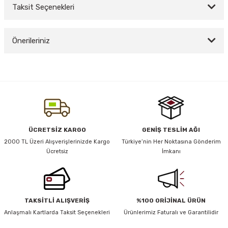
Taksit Seçenekleri
Bu ürüne ilk yorumu siz yapın!
y Thai
Önerileriniz
Yorum Yaz
stıkları
Bu ürünün fiyat bilgisi, resim, ürün açıklamalarında ve diğer konularda
yetersiz gördüğünüz noktaları öneri formunu kullanarak tarafımıza
iletebilirsiniz.
Görüş ve önerileriniz için teşekkür ederiz.
r
Ürün resmi kalitesiz, bozuk veya görüntülenemiyor.
ÜCRETSİZ KARGO
GENİŞ TESLİM AĞI
vüş)
Ürün açıklamasında eksik bilgiler bulunuyor.
2000 TL Üzeri Alışverişlerinizde Kargo
Türkiye’nin Her Noktasına Gönderim
Ücretsiz
İmkanı
Ürün bilgilerinde hatalar bulunuyor.
Ürün fiyatı diğer sitelerden daha pahalı.
Bu ürüne benzer farklı alternatifler olmalı.
TAKSİTLİ ALIŞVERİŞ
%100 ORİJİNAL ÜRÜN
er
Anlaşmalı Kartlarda Taksit Seçenekleri
Ürünlerimiz Faturalı ve Garantilidir