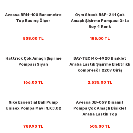
ar
Tişört
Valiz
Tişört
Makarna
Pet Vitaminleri
Taktik Tahtası
Boks Torbaları
Yağ ve Temizleyici Ürünler
Direnç Lastiği & Bandı
Tekmelik
Muay Thai Kıyafetleri
Top Taşıma Çantaları
Yüzücü Gözlükleri
Avessa BRM-100 Barometre
Gym Shock BSP-241 Çok
Top Basınç Ölçer
Amaçlı Şişirme Pompası Orta
teleri
Yağmurluk & Rüzgarlık
Müsli, Yulaf & Gevrekler
Vitamin & Mineral
Top Taşıma Çantaları
Boks Torbası & Aksesuar
Dizlik & Dirseklikler
Point Fight Eldiven
Yüzücü Setleri
Boy 4 Renk
ler
Öğütülmüş Gıdalar
Kask ve Koruyucu Ekipman
Eldivenler
508,00 TL
185,00 TL
Pekmez, Macun & Şuruplar
Kemer & Korseler
Hattrick Çok Amaçlı Şişirme
BAY-TEC MK-4920 Bisiklet
Pompası Siyah
Araba Lastik Şişirme Elektrikli
Aletleri
Pilates Çemberi
Kompresör 220v Giriş
Pilates Topları
166,00 TL
2.535,00 TL
aha
Sauna Atlet & Tişört
Nike Essential Ball Pump
Avessa JB-059 Dinamit
Unisex Pompa Mavi N.KJ.02
Pompa Çok Amaçlı Bisiklet
ı
Şınav & Mekik Aletleri
Araba Lastik Top
Step Tahtası
789,90 TL
605,00 TL