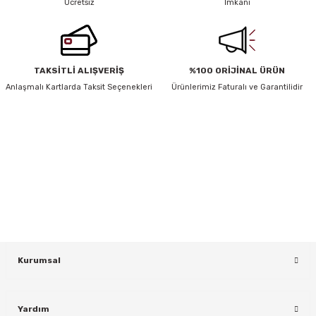
Ücretsiz
İmkanı
TAKSİTLİ ALIŞVERİŞ
%100 ORİJİNAL ÜRÜN
Anlaşmalı Kartlarda Taksit Seçenekleri
Ürünlerimiz Faturalı ve Garantilidir
HABER BÜLTENİ
Yeniliklerden ve Kampanyalardan Haberdar Olmak İçin Haber
Bültenimize Kaydolun
KAYDOL
Kurumsal
Yardım