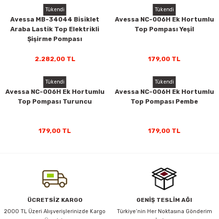
Tükendi
Tükendi
Avessa MB-34044 Bisiklet
Avessa NC-006H Ek Hortumlu
Araba Lastik Top Elektrikli
Top Pompası Yeşil
Şişirme Pompası
2.282,00 TL
179,00 TL
Tükendi
Tükendi
Avessa NC-006H Ek Hortumlu
Avessa NC-006H Ek Hortumlu
Top Pompası Turuncu
Top Pompası Pembe
rı
179,00 TL
179,00 TL
ÜCRETSİZ KARGO
GENİŞ TESLİM AĞI
2000 TL Üzeri Alışverişlerinizde Kargo
Türkiye’nin Her Noktasına Gönderim