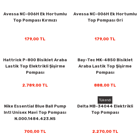
Avessa NC-006H Ek Hortumlu
Avessa NC-006H Ek Hortumlu
Top Pompası Kırmızı
Top Pompası Gri
y Thai
stıkları
179,00 TL
179,00 TL
Hattrick P-800 Bisiklet Araba
Bay-Tec MK-4850 Bisiklet
Lastik Top Elektrikli Şişirme
Araba Lastik Top Şişirme
r
Pompası
Pompası
vüş)
2.789,00 TL
888,00 TL
Tükendi
Nike Essential Blue Ball Pump
Delta MB-34044 Elektrikli
Intl Unisex Mavi Top Pompası
Top Pompası
N.000.1484.423.NS
er
700,00 TL
2.270,00 TL