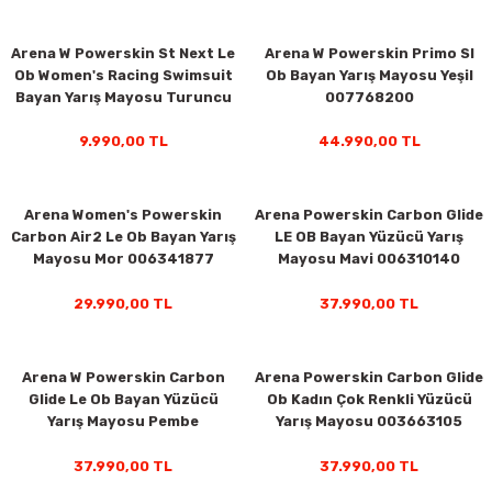
Arena W Powerskin St Next Le
Arena W Powerskin Primo Sl
Ob Women's Racing Swimsuit
Ob Bayan Yarış Mayosu Yeşil
Bayan Yarış Mayosu Turuncu
007768200
006349403
9.990,00 TL
44.990,00 TL
Arena Women's Powerskin
Arena Powerskin Carbon Glide
Carbon Air2 Le Ob Bayan Yarış
LE OB Bayan Yüzücü Yarış
Mayosu Mor 006341877
Mayosu Mavi 006310140
29.990,00 TL
37.990,00 TL
Arena W Powerskin Carbon
Arena Powerskin Carbon Glide
Glide Le Ob Bayan Yüzücü
Ob Kadın Çok Renkli Yüzücü
Yarış Mayosu Pembe
Yarış Mayosu 003663105
006310150
37.990,00 TL
37.990,00 TL