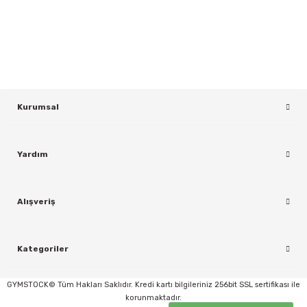
Bültenimize Kaydolun
KAYDOL
Kurumsal
Yardım
Alışveriş
Kategoriler
GYMSTOCK© Tüm Hakları Saklıdır. Kredi kartı bilgileriniz 256bit SSL sertifikası ile
korunmaktadır.