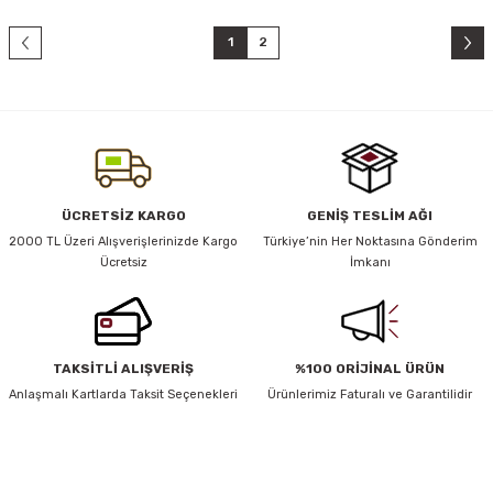
1
2
ÜCRETSİZ KARGO
GENİŞ TESLİM AĞI
2000 TL Üzeri Alışverişlerinizde Kargo
Türkiye’nin Her Noktasına Gönderim
Ücretsiz
İmkanı
TAKSİTLİ ALIŞVERİŞ
%100 ORİJİNAL ÜRÜN
Anlaşmalı Kartlarda Taksit Seçenekleri
Ürünlerimiz Faturalı ve Garantilidir
HABER BÜLTENİ
Yeniliklerden ve Kampanyalardan Haberdar Olmak İçin Haber