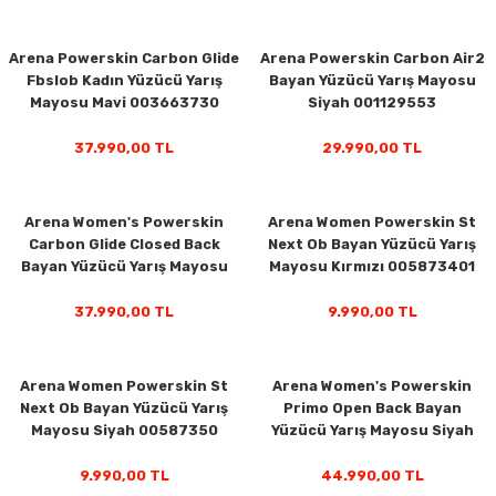
Arena Powerskin Carbon Glide
Arena Powerskin Carbon Air2
Fbslob Kadın Yüzücü Yarış
Bayan Yüzücü Yarış Mayosu
Mayosu Mavi 003663730
Siyah 001129553
37.990,00 TL
29.990,00 TL
Arena Women's Powerskin
Arena Women Powerskin St
Carbon Glide Closed Back
Next Ob Bayan Yüzücü Yarış
Bayan Yüzücü Yarış Mayosu
Mayosu Kırmızı 005873401
Siyah 003664105
37.990,00 TL
9.990,00 TL
Arena Women Powerskin St
Arena Women's Powerskin
Next Ob Bayan Yüzücü Yarış
Primo Open Back Bayan
Mayosu Siyah 00587350
Yüzücü Yarış Mayosu Siyah
007768100
9.990,00 TL
44.990,00 TL