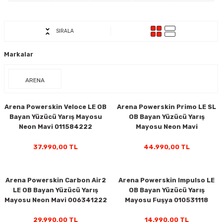
ar
Tişört
Valiz
Tişört
Makarna
Pet Vitaminleri
Taktik Tahtası
Boks Torbaları
Yağ ve Temizleyici Ürünler
Direnç Lastiği & Bandı
Tekmelik
Muay Thai Kıyafetleri
Top Taşıma Çantaları
Yüzücü Gözlükleri
SIRALA
teleri
Yağmurluk & Rüzgarlık
Müsli, Yulaf & Gevrekler
Vitamin & Mineral
Top Taşıma Çantaları
Boks Torbası & Aksesuar
Dizlik & Dirseklikler
Point Fight Eldiven
Yüzücü Setleri
Markalar
ler
Öğütülmüş Gıdalar
Kask ve Koruyucu Ekipman
Eldivenler
ARENA
Pekmez, Macun & Şuruplar
Kemer & Korseler
Arena Powerskin Veloce LE OB
Arena Powerskin Primo LE SL
Aletleri
Pilates Çemberi
Bayan Yüzücü Yarış Mayosu
OB Bayan Yüzücü Yarış
Neon Mavi 011584222
Mayosu Neon Mavi
Pilates Topları
008680222
37.990,00 TL
44.990,00 TL
aha
Sauna Atlet & Tişört
Arena Powerskin Carbon Air2
Arena Powerskin Impulso LE
ı
Şınav & Mekik Aletleri
LE OB Bayan Yüzücü Yarış
OB Bayan Yüzücü Yarış
Mayosu Neon Mavi 006341222
Mayosu Fuşya 010531118
Step Tahtası
29.990,00 TL
14.990,00 TL