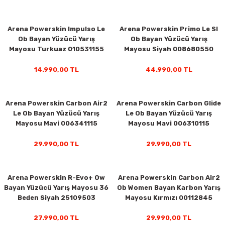
Arena Powerskin Impulso Le
Arena Powerskin Primo Le Sl
Ob Bayan Yüzücü Yarış
Ob Bayan Yüzücü Yarış
Mayosu Turkuaz 010531155
Mayosu Siyah 008680550
14.990,00 TL
44.990,00 TL
Arena Powerskin Carbon Air2
Arena Powerskin Carbon Glide
Le Ob Bayan Yüzücü Yarış
Le Ob Bayan Yüzücü Yarış
Mayosu Mavi 006341115
Mayosu Mavi 006310115
rı
29.990,00 TL
29.990,00 TL
Arena Powerskin R-Evo+ Ow
Arena Powerskin Carbon Air2
Bayan Yüzücü Yarış Mayosu 36
Ob Women Bayan Karbon Yarış
Beden Siyah 25109503
Mayosu Kırmızı 00112845
27.990,00 TL
29.990,00 TL