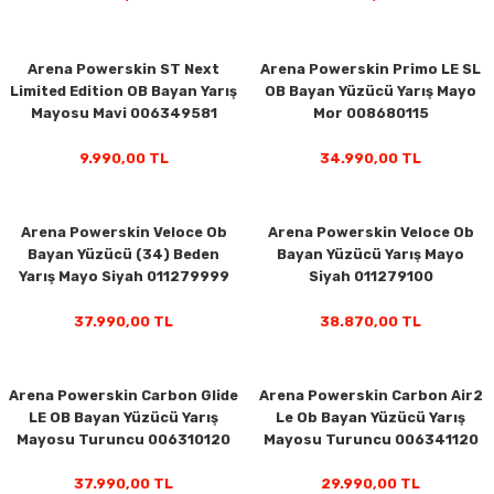
Arena Powerskin ST Next
Arena Powerskin Primo LE SL
y Thai
Limited Edition OB Bayan Yarış
OB Bayan Yüzücü Yarış Mayo
Mayosu Mavi 006349581
Mor 008680115
stıkları
9.990,00 TL
34.990,00 TL
Arena Powerskin Veloce Ob
Arena Powerskin Veloce Ob
r
Bayan Yüzücü (34) Beden
Bayan Yüzücü Yarış Mayo
Yarış Mayo Siyah 011279999
Siyah 011279100
vüş)
37.990,00 TL
38.870,00 TL
Arena Powerskin Carbon Glide
Arena Powerskin Carbon Air2
LE OB Bayan Yüzücü Yarış
Le Ob Bayan Yüzücü Yarış
Mayosu Turuncu 006310120
Mayosu Turuncu 006341120
er
37.990,00 TL
29.990,00 TL