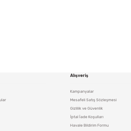
Gönder
HABER BÜLTENİ
Yeniliklerden ve Kampanyalardan Haberdar Olmak İçin
Haber Bültenimize Kaydolun
KAYDOL
Alışveriş
Kampanyalar
ular
Mesafeli Satış Sözleşmesi
Gizlilik ve Güvenlik
İptal İade Koşulları
Havale Bildirim Formu