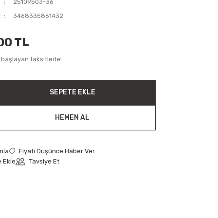
25109503-36
3468335861432
00 TL
başlayan taksitlerle!
SEPETE EKLE
HEMEN AL
mla
Fiyatı Düşünce Haber Ver
Tavsiye Et