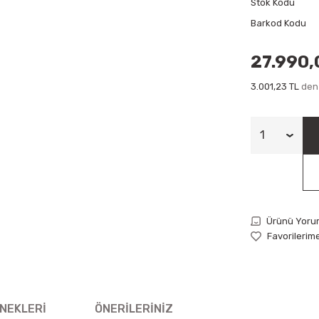
Stok Kodu
Barkod Kodu
27.990,
3.001,23 TL
den 
Ürünü Yoru
NEKLERI
ÖNERILERINIZ