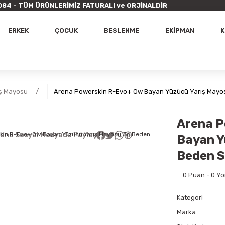
9 7084 - TÜM ÜRÜNLERİMİZ FATURALI ve ORJİNALDİR
ERKEK
ÇOCUK
BESLENME
EKİPMAN
K
ş Mayosu
Arena Powerskin R-Evo+ Ow Bayan Yüzücü Yarış Mayo
Arena P
ünü Sosyal Medyada Paylaş
Bayan Y
Beden S
0 Puan - 0 Y
Kategori
Marka