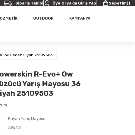
Sipariş Takibi
Üye Ol ya da Giriş Yap
Sepetim
(
)
OZMETİK
OUTDOOR
KAMPANYA
su 36 Beden Siyah 25109503
owerskin R-Evo+ Ow
üzücü Yarış Mayosu 36
iyah 25109503
orum
Bayan Yarış Mayosu
ARENA