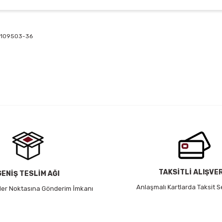
25109503-36
 yetersiz gördüğünüz noktaları öneri formunu kullanarak tarafımıza iletebil
Bu ürüne ilk yorumu siz yapın!
Yorum Yaz
TAKSİTLİ ALIŞVE
GENİŞ TESLİM AĞI
Anlaşmalı Kartlarda Taksit S
 Her Noktasına Gönderim İmkanı