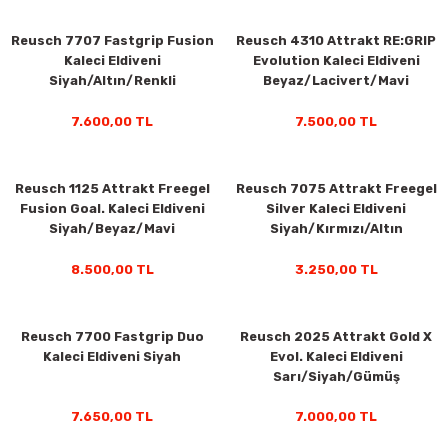
Reusch 7707 Fastgrip Fusion
Reusch 4310 Attrakt RE:GRIP
Kaleci Eldiveni
Evolution Kaleci Eldiveni
Siyah/Altın/Renkli
Beyaz/Lacivert/Mavi
7.600,00 TL
7.500,00 TL
Reusch 1125 Attrakt Freegel
Reusch 7075 Attrakt Freegel
Fusion Goal. Kaleci Eldiveni
Silver Kaleci Eldiveni
Siyah/Beyaz/Mavi
Siyah/Kırmızı/Altın
rı
8.500,00 TL
3.250,00 TL
Reusch 7700 Fastgrip Duo
Reusch 2025 Attrakt Gold X
Kaleci Eldiveni Siyah
Evol. Kaleci Eldiveni
Sarı/Siyah/Gümüş
7.650,00 TL
7.000,00 TL