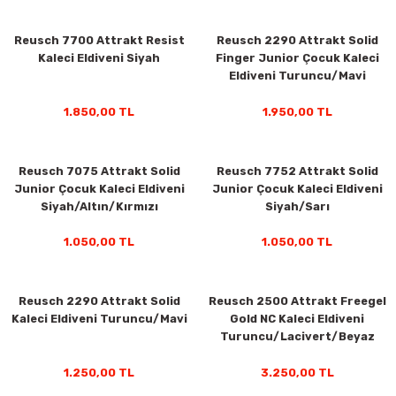
Reusch 7700 Attrakt Resist
Reusch 2290 Attrakt Solid
y Thai
Kaleci Eldiveni Siyah
Finger Junior Çocuk Kaleci
Eldiveni Turuncu/Mavi
stıkları
1.850,00 TL
1.950,00 TL
Reusch 7075 Attrakt Solid
Reusch 7752 Attrakt Solid
r
Junior Çocuk Kaleci Eldiveni
Junior Çocuk Kaleci Eldiveni
Siyah/Altın/Kırmızı
Siyah/Sarı
vüş)
1.050,00 TL
1.050,00 TL
Reusch 2290 Attrakt Solid
Reusch 2500 Attrakt Freegel
Kaleci Eldiveni Turuncu/Mavi
Gold NC Kaleci Eldiveni
Turuncu/Lacivert/Beyaz
er
1.250,00 TL
3.250,00 TL