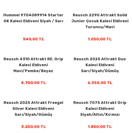
ar
Tişört
Valiz
Tişört
Makarna
Pet Vitaminleri
Taktik Tahtası
Boks Torbaları
Yağ ve Temizleyici Ürünler
Direnç Lastiği & Bandı
Tekmelik
Muay Thai Kıyafetleri
Top Taşıma Çantaları
Yüzücü Gözlükleri
Hummel 9704089914 Starter
Reusch 2290 Attrakt Solid
GK Kaleci Eldiveni Siyah / Sarı
Junior Çocuk Kaleci Eldiveni
teleri
Yağmurluk & Rüzgarlık
Müsli, Yulaf & Gevrekler
Vitamin & Mineral
Top Taşıma Çantaları
Boks Torbası & Aksesuar
Dizlik & Dirseklikler
Point Fight Eldiven
Yüzücü Setleri
Turuncu/Mavi
ler
Öğütülmüş Gıdalar
Kask ve Koruyucu Ekipman
Eldivenler
540,00 TL
1.050,00 TL
Pekmez, Macun & Şuruplar
Kemer & Korseler
Reusch 4310 Attrakt RE. Grip
Reusch 2025 Attrakt Duo
Kaleci Eldiveni
Kaleci Eldiveni
Aletleri
Pilates Çemberi
Mavi/Pembe/Beyaz
Sarı/Siyah/Gümüş
Pilates Topları
4.700,00 TL
6.350,00 TL
aha
Sauna Atlet & Tişört
Reusch 2025 Attrakt Freegel
Reusch 7075 Attrakt Grip
Silver Kaleci Eldiveni
Kaleci Eldiveni
ı
Şınav & Mekik Aletleri
Sarı/Siyah/Gümüş
Siyah/Altın/Kırmızı
Step Tahtası
3.250,00 TL
1.850,00 TL