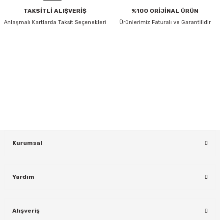
TAKSİTLİ ALIŞVERİŞ
%100 ORİJİNAL ÜRÜN
Anlaşmalı Kartlarda Taksit Seçenekleri
Ürünlerimiz Faturalı ve Garantilidir
HABER BÜLTENİ
Yeniliklerden ve Kampanyalardan Haberdar Olmak İçin Haber
Bültenimize Kaydolun
KAYDOL
Kurumsal
Yardım
Alışveriş