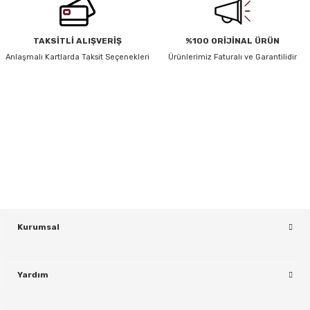
TAKSİTLİ ALIŞVERİŞ
%100 ORİJİNAL ÜRÜN
y Thai
Anlaşmalı Kartlarda Taksit Seçenekleri
Ürünlerimiz Faturalı ve Garantilidir
stıkları
HABER BÜLTENİ
Yeniliklerden ve Kampanyalardan Haberdar Olmak İçin Haber
Bültenimize Kaydolun
r
KAYDOL
vüş)
Kurumsal
Yardım
er