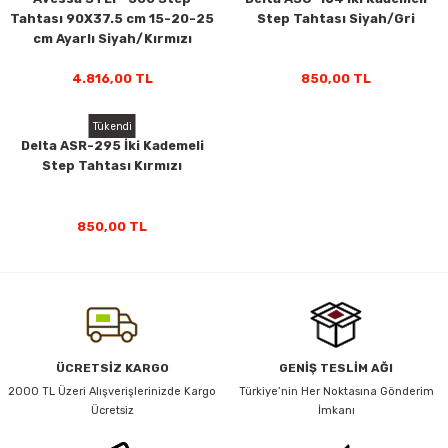
Tahtası 90X37.5 cm 15-20-25
Step Tahtası Siyah/Gri
ar
Tişört
Valiz
Tişört
Makarna
Pet Vitaminleri
Taktik Tahtası
Boks Torbaları
Yağ ve Temizleyici Ürünler
Direnç Lastiği & Bandı
Tekmelik
Muay Thai Kıyafetleri
Top Taşıma Çantaları
Yüzücü Gözlükleri
cm Ayarlı Siyah/Kırmızı
teleri
Yağmurluk & Rüzgarlık
Müsli, Yulaf & Gevrekler
Vitamin & Mineral
Top Taşıma Çantaları
Boks Torbası & Aksesuar
Dizlik & Dirseklikler
Point Fight Eldiven
Yüzücü Setleri
4.816,00 TL
850,00 TL
ler
Öğütülmüş Gıdalar
Kask ve Koruyucu Ekipman
Eldivenler
Tükendi
Delta ASR-295 İki Kademeli
Step Tahtası Kırmızı
Pekmez, Macun & Şuruplar
Kemer & Korseler
Aletleri
Pilates Çemberi
850,00 TL
Pilates Topları
aha
Sauna Atlet & Tişört
ı
Şınav & Mekik Aletleri
ÜCRETSİZ KARGO
GENİŞ TESLİM AĞI
2000 TL Üzeri Alışverişlerinizde Kargo
Türkiye’nin Her Noktasına Gönderim
Ücretsiz
İmkanı
Step Tahtası