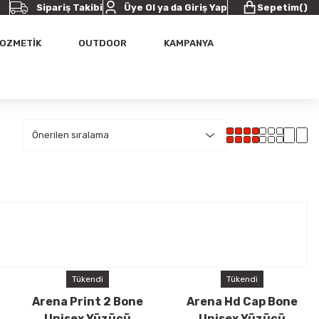
Sipariş Takibi
Üye Ol ya da Giriş Yap
Sepetim
(
)
OZMETİK
OUTDOOR
KAMPANYA
Tükendi
Tükendi
Arena Print 2 Bone
Arena Hd Cap Bone
Unisex Yüzücü
Unisex Yüzücü