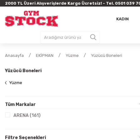
2000 TL Üzeri Alışverişlerde Kargo Ücretsiz! - Tel. 0501 03
KADIN
Anasayfa
EKİPMAN
Yüzme
Yüzücü Boneleri
Yüzücü Boneleri
Yüzme
Tüm Markalar
ARENA (161)
Filtre Seçenekleri