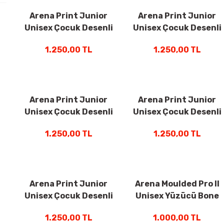
Arena Print Junior
Arena Print Junior
Unisex Çocuk Desenli
Unisex Çocuk Desenli
Yüzücü Bone Renkli
Yüzücü Bone Siyah
1.250,00 TL
1.250,00 TL
94171145
94171140
Arena Print Junior
Arena Print Junior
Unisex Çocuk Desenli
Unisex Çocuk Desenli
Yüzücü Bone Lacivert
Yüzücü Bone Renkli
1.250,00 TL
1.250,00 TL
94171235
94171236
Arena Print Junior
Arena Moulded Pro II
Unisex Çocuk Desenli
Unisex Yüzücü Bone
Yüzücü Bone Kırmızı
Siyah 001451501
1.250,00 TL
1.000,00 TL
94171232