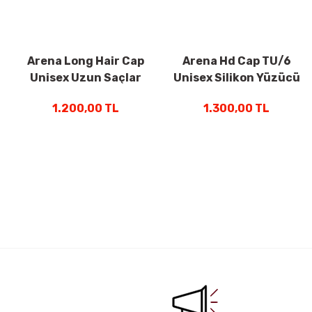
012112590
012112506
Arena Long Hair Cap
Arena Hd Cap TU/6
Unisex Uzun Saçlar
Unisex Silikon Yüzücü
İçin Silikon Yüzücü
Bone Illusion
1.200,00 TL
1.300,00 TL
Bone Neon Mavi
005572253
009275207