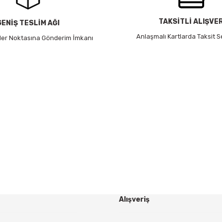
TAKSİTLİ ALIŞVE
GENİŞ TESLİM AĞI
Anlaşmalı Kartlarda Taksit S
 Her Noktasına Gönderim İmkanı
HABER BÜLTENİ
Yeniliklerden ve Kampanyalardan Haberdar Olmak İçin
Haber Bültenimize Kaydolun
KAYDOL
Alışveriş