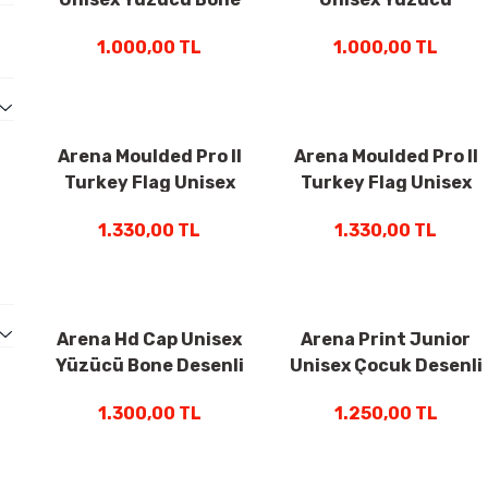
Beyaz 001451101
Bone Yeşil 1E368224
1.000,00 TL
1.000,00 TL
Arena Moulded Pro II
Arena Moulded Pro II
Turkey Flag Unisex
Turkey Flag Unisex
Yüzücü Bone Siyah
Yüzücü Bone Kırmızı
1.330,00 TL
1.330,00 TL
008109500
008109400
Arena Hd Cap Unisex
Arena Print Junior
Yüzücü Bone Desenli
Unisex Çocuk Desenli
Yeşil 005572241
Yüzücü Bone Mavi
1.300,00 TL
1.250,00 TL
94171246