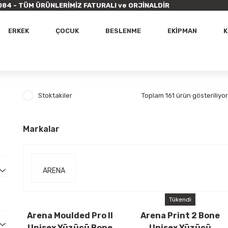
9 7084 - TÜM ÜRÜNLERİMİZ FATURALI ve ORJİNALDİR
ERKEK
ÇOCUK
BESLENME
EKİPMAN
K
Stoktakiler
Toplam 161 ürün gösteriliyor
Markalar
ARENA
Tükendi
Arena Moulded Pro II
Arena Print 2 Bone
Unisex Yüzücü Bone
Unisex Yüzücü