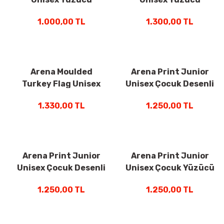
Bone Lacivert
Bone Yeşil 005572221
1.000,00 TL
1.300,00 TL
1E368228
Arena Moulded
Arena Print Junior
Turkey Flag Unisex
Unisex Çocuk Desenli
Yüzücü Bone Beyaz
Yüzücü Bone Mavi
1.330,00 TL
1.250,00 TL
008109100
Desenli 94171248
Arena Print Junior
Arena Print Junior
Unisex Çocuk Desenli
Unisex Çocuk Yüzücü
Yüzücü Bone Beyaz
Bone Çok Renkli
1.250,00 TL
1.250,00 TL
94171244
94171241