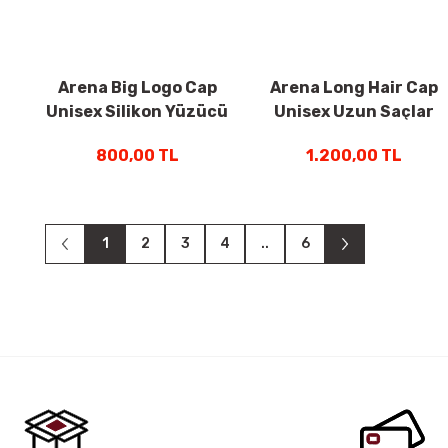
Arena Big Logo Cap
Arena Long Hair Cap
Unisex Silikon Yüzücü
Unisex Uzun Saçlar
Bone Neon Mavi
İçin Silikon Yüzücü
800,00 TL
1.200,00 TL
009276208
Bone Mor 009275208
1
2
3
4
..
6