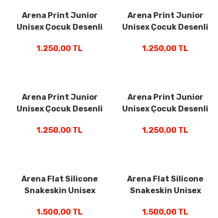
Arena Print Junior
Arena Print Junior
Unisex Çocuk Desenli
Unisex Çocuk Desenli
Yüzücü Bone Renkli
Yüzücü Bone Renkli
1.250,00 TL
1.250,00 TL
94171239
94171238
Arena Print Junior
Arena Print Junior
Unisex Çocuk Desenli
Unisex Çocuk Desenli
Yüzücü Bone Renkli
Yüzücü Bone Lila
1.250,00 TL
1.250,00 TL
94171234
94171233
Arena Flat Silicone
Arena Flat Silicone
Snakeskin Unisex
Snakeskin Unisex
Silikon Yüzücü Bone
Silikon Yüzücü Bone
1.500,00 TL
1.500,00 TL
Snakeskin Pembe
Snakeskin Yeşil