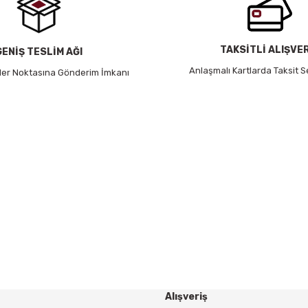
TAKSİTLİ ALIŞVE
GENİŞ TESLİM AĞI
Anlaşmalı Kartlarda Taksit S
 Her Noktasına Gönderim İmkanı
HABER BÜLTENİ
Yeniliklerden ve Kampanyalardan Haberdar Olmak İçin
Haber Bültenimize Kaydolun
KAYDOL
Alışveriş