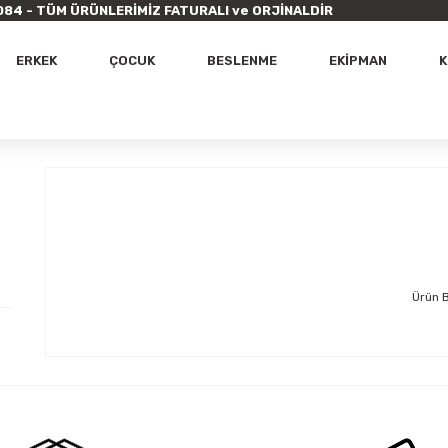
9 7084 - TÜM ÜRÜNLERİMİZ FATURALI ve ORJİNALDİR
ERKEK
ÇOCUK
BESLENME
EKİPMAN
K
Ürün 