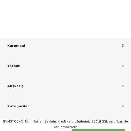
Bültenimize Kaydolun
KAYDOL
Kurumsal
Yardım
Alışveriş
Kategoriler
GYMSTOCK© Tüm Hakları Saklıdır. Kredi kartı bilgileriniz 256bit SSL sertifikası ile
korunmaktadır.