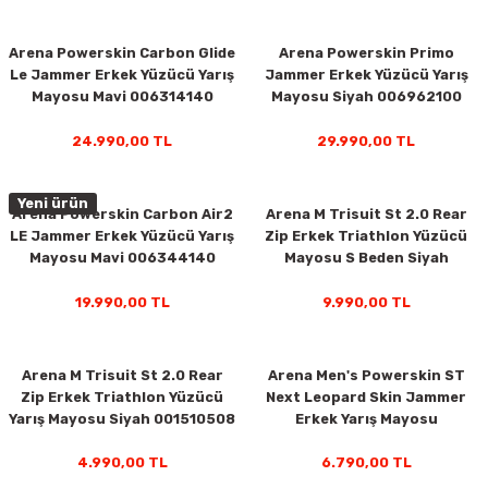
Arena Powerskin Carbon Glide
Arena Powerskin Primo
Le Jammer Erkek Yüzücü Yarış
Jammer Erkek Yüzücü Yarış
Mayosu Mavi 006314140
Mayosu Siyah 006962100
24.990,00 TL
29.990,00 TL
Yeni ürün
Arena Powerskin Carbon Air2
Arena M Trisuit St 2.0 Rear
LE Jammer Erkek Yüzücü Yarış
Zip Erkek Triathlon Yüzücü
Mayosu Mavi 006344140
Mayosu S Beden Siyah
001509508-S
19.990,00 TL
9.990,00 TL
Arena M Trisuit St 2.0 Rear
Arena Men's Powerskin ST
Zip Erkek Triathlon Yüzücü
Next Leopard Skin Jammer
Yarış Mayosu Siyah 001510508
Erkek Yarış Mayosu
Desenli/Mor 006351877
4.990,00 TL
6.790,00 TL