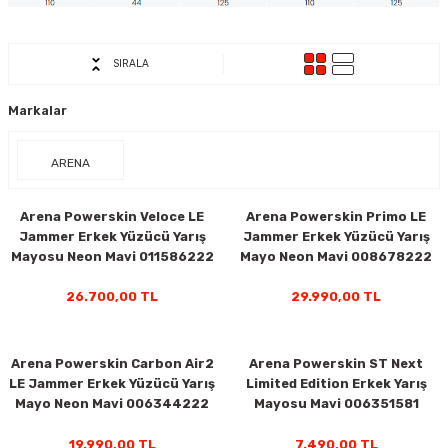
ar
Tişört
Valiz
Tişört
Makarna
Pet Vitaminleri
Taktik Tahtası
Boks Torbaları
Yağ ve Temizleyici Ürünler
Direnç Lastiği & Bandı
Tekmelik
Muay Thai Kıyafetleri
Top Taşıma Çantaları
Yüzücü Gözlükleri
SIRALA
teleri
Yağmurluk & Rüzgarlık
Müsli, Yulaf & Gevrekler
Vitamin & Mineral
Top Taşıma Çantaları
Boks Torbası & Aksesuar
Dizlik & Dirseklikler
Point Fight Eldiven
Yüzücü Setleri
Markalar
ler
Öğütülmüş Gıdalar
Kask ve Koruyucu Ekipman
Eldivenler
ARENA
Pekmez, Macun & Şuruplar
Kemer & Korseler
Arena Powerskin Veloce LE
Arena Powerskin Primo LE
Aletleri
Pilates Çemberi
Jammer Erkek Yüzücü Yarış
Jammer Erkek Yüzücü Yarış
Mayosu Neon Mavi 011586222
Mayo Neon Mavi 008678222
Pilates Topları
26.700,00 TL
29.990,00 TL
aha
Sauna Atlet & Tişört
Arena Powerskin Carbon Air2
Arena Powerskin ST Next
ı
Şınav & Mekik Aletleri
LE Jammer Erkek Yüzücü Yarış
Limited Edition Erkek Yarış
Mayo Neon Mavi 006344222
Mayosu Mavi 006351581
Step Tahtası
19.990,00 TL
7.490,00 TL