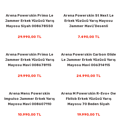
Arena Powerskin Primo Le
Arena Powerskin St Next Le
Jammer Erkek Yüzücü Yarış
Erkek Yüzücü Yarış Mayosu
Mayosu Siyah 008678550
Jammer Mavi/Desenli
006351204
29.990,00 TL
7.490,00 TL
Arena Powerskin Primo Le
Arena Powerskin Carbon Glide
Jammer Erkek Yüzücü Yarış
Le Jammer Erkek Yüzücü Yarış
Mayosu Mavi 008678115
Mayosu Mavi 006314115
rı
29.990,00 TL
24.990,00 TL
Arena Mens Powerskin
Arena M Powerskin R-Evo+ Ow
Impulso Jammer Erkek Yarış
Fbllcb Erkek Yüzücü Yarış
Mayosu Mavi 008607110
Mayosu 70 Beden Siyah
27912503
10.990,00 TL
19.990,00 TL