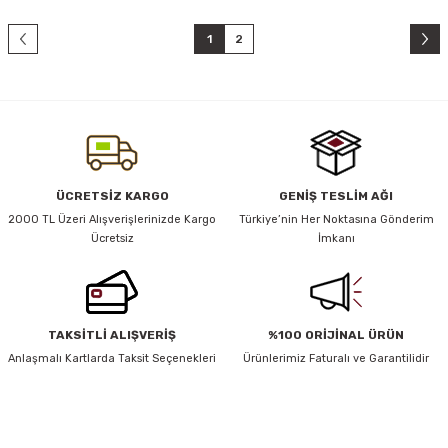
1
2
ÜCRETSİZ KARGO
GENİŞ TESLİM AĞI
2000 TL Üzeri Alışverişlerinizde Kargo
Türkiye’nin Her Noktasına Gönderim
Ücretsiz
İmkanı
TAKSİTLİ ALIŞVERİŞ
%100 ORİJİNAL ÜRÜN
Anlaşmalı Kartlarda Taksit Seçenekleri
Ürünlerimiz Faturalı ve Garantilidir
HABER BÜLTENİ
Yeniliklerden ve Kampanyalardan Haberdar Olmak İçin Haber