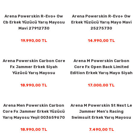
Arena Powerskin R-Evo+ Ow
Arena Powerskin R-Evo+ Ow
Cb Erkek Yüzücü Yarış Mayosu
Erkek Yüzücü Yarış Mayo Mavi
Mavi 27912730
25275730
19.990,00 TL
14.990,00 TL
Arena Powerskin Carbon Core
Arena M Powerskin Carbon
Fx Jammer Erkek Siyah
Core Fx Open Back Limited
Yüzücü Yarış Mayosu
Edition Erkek Yarış Mayo Siyah
003659105
003911100
18.990,00 TL
17.000,00 TL
Arena Men Powerskin Carbon
Arena M Powerskin St Next Le
Core Fx Jammer Erkek Yüzücü
Jammer Men's Racing
Yarış Mayosu Yeşil 003659670
Swimsuit Erkek Yarış Mayosu
Turuncu 006351403
18.990,00 TL
7.490,00 TL