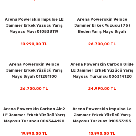
Arena Powerskin Impulse LE
Arena Powerskin Veloce
y Thai
Jammer Erkek Yüzücü Yarış
Jammer Erkek Yüzücü (75)
Mayosu Mavi 010533119
Beden Yarış Mayo Siyah
stıkları
011281999
10.990,00 TL
26.700,00 TL
Arena Powerskin Veloce
Arena Powerskin Carbon Glide
r
Jammer Erkek Yüzücü Yarış
LE Jammer Erkek Yüzücü Yarış
Mayo Siyah 011281100
Mayosu Turuncu 006314120
vüş)
26.700,00 TL
24.990,00 TL
Arena Powerskin Carbon Air2
Arena Powerskin Impulso Le
LE Jammer Erkek Yüzücü Yarış
Jammer Erkek Yüzücü Yarış
Mayosu Turuncu 006344120
Mayosu Turkuaz 010533155
er
19.990,00 TL
10.990,00 TL