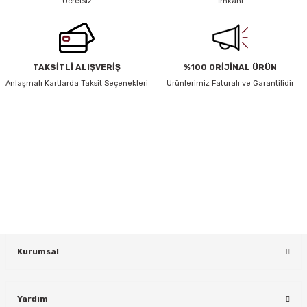
Ücretsiz
İmkanı
TAKSİTLİ ALIŞVERİŞ
%100 ORİJİNAL ÜRÜN
Anlaşmalı Kartlarda Taksit Seçenekleri
Ürünlerimiz Faturalı ve Garantilidir
HABER BÜLTENİ
Yeniliklerden ve Kampanyalardan Haberdar Olmak İçin Haber
Bültenimize Kaydolun
KAYDOL
Kurumsal
Yardım