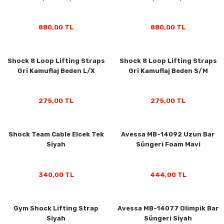
880,00 TL
880,00 TL
y Thai
stıkları
Shock 8 Loop Lifting Straps
Shock 8 Loop Lifting Straps
Gri Kamuflaj Beden L/X
Gri Kamuflaj Beden S/M
275,00 TL
275,00 TL
r
vüş)
Shock Team Cable Elcek Tek
Avessa MB-14092 Uzun Bar
Siyah
Süngeri Foam Mavi
340,00 TL
444,00 TL
er
Gym Shock Lifting Strap
Avessa MB-14077 Olimpik Bar
Siyah
Süngeri Siyah