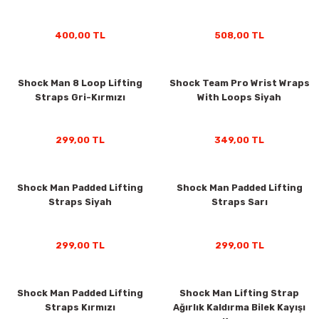
400,00 TL
508,00 TL
Shock Man 8 Loop Lifting
Shock Team Pro Wrist Wraps
Straps Gri-Kırmızı
With Loops Siyah
299,00 TL
349,00 TL
rı
Shock Man Padded Lifting
Shock Man Padded Lifting
Straps Siyah
Straps Sarı
299,00 TL
299,00 TL
Shock Man Padded Lifting
Shock Man Lifting Strap
Straps Kırmızı
Ağırlık Kaldırma Bilek Kayışı