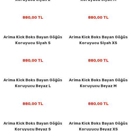
ar
Tişört
Valiz
Tişört
Makarna
Pet Vitaminleri
Taktik Tahtası
Boks Torbaları
Yağ ve Temizleyici Ürünler
Direnç Lastiği & Bandı
Tekmelik
Muay Thai Kıyafetleri
Top Taşıma Çantaları
Yüzücü Gözlükleri
880,00 TL
880,00 TL
teleri
Yağmurluk & Rüzgarlık
Müsli, Yulaf & Gevrekler
Vitamin & Mineral
Top Taşıma Çantaları
Boks Torbası & Aksesuar
Dizlik & Dirseklikler
Point Fight Eldiven
Yüzücü Setleri
ler
Öğütülmüş Gıdalar
Kask ve Koruyucu Ekipman
Eldivenler
Arima Kick Boks Bayan Göğüs
Arima Kick Boks Bayan Göğüs
Koruyucu Siyah S
Koruyucu Siyah XS
Pekmez, Macun & Şuruplar
Kemer & Korseler
880,00 TL
880,00 TL
Aletleri
Pilates Çemberi
Pilates Topları
Arima Kick Boks Bayan Göğüs
Arima Kick Boks Bayan Göğüs
Koruyucu Beyaz L
Koruyucu Beyaz M
aha
Sauna Atlet & Tişört
880,00 TL
880,00 TL
ı
Şınav & Mekik Aletleri
Step Tahtası
Arima Kick Boks Bayan Göğüs
Arima Kick Boks Bayan Göğüs
Koruyucu Beyaz S
Koruyucu Beyaz XS