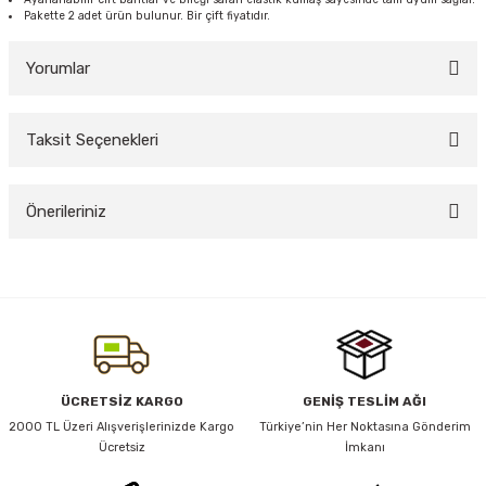
Pakette 2 adet ürün bulunur. Bir çift fiyatıdır.
Yorumlar
y Thai
stıkları
Taksit Seçenekleri
Bu ürüne ilk yorumu siz yapın!
Önerileriniz
Yorum Yaz
r
Bu ürünün fiyat bilgisi, resim, ürün açıklamalarında ve diğer konularda
vüş)
yetersiz gördüğünüz noktaları öneri formunu kullanarak tarafımıza
iletebilirsiniz.
Görüş ve önerileriniz için teşekkür ederiz.
Ürün resmi kalitesiz, bozuk veya görüntülenemiyor.
ÜCRETSİZ KARGO
GENİŞ TESLİM AĞI
Ürün açıklamasında eksik bilgiler bulunuyor.
2000 TL Üzeri Alışverişlerinizde Kargo
Türkiye’nin Her Noktasına Gönderim
er
Ücretsiz
İmkanı
Ürün bilgilerinde hatalar bulunuyor.
Ürün fiyatı diğer sitelerden daha pahalı.