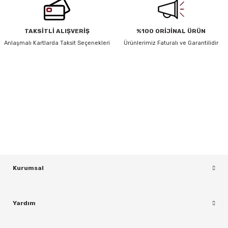
Bu ürüne benzer farklı alternatifler olmalı.
TAKSİTLİ ALIŞVERİŞ
%100 ORİJİNAL ÜRÜN
Anlaşmalı Kartlarda Taksit Seçenekleri
Ürünlerimiz Faturalı ve Garantilidir
HABER BÜLTENİ
Gönder
Yeniliklerden ve Kampanyalardan Haberdar Olmak İçin Haber
Bültenimize Kaydolun
KAYDOL
rı
Kurumsal
Yardım