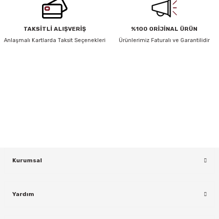
TAKSİTLİ ALIŞVERİŞ
%100 ORİJİNAL ÜRÜN
y Thai
Anlaşmalı Kartlarda Taksit Seçenekleri
Ürünlerimiz Faturalı ve Garantilidir
stıkları
HABER BÜLTENİ
Yeniliklerden ve Kampanyalardan Haberdar Olmak İçin Haber
Bültenimize Kaydolun
r
KAYDOL
vüş)
Kurumsal
Yardım
er