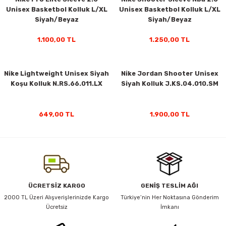
Unisex Basketbol Kolluk L/XL
Unisex Basketbol Kolluk L/XL
ar
Tişört
Valiz
Tişört
Makarna
Pet Vitaminleri
Taktik Tahtası
Boks Torbaları
Yağ ve Temizleyici Ürünler
Direnç Lastiği & Bandı
Tekmelik
Muay Thai Kıyafetleri
Top Taşıma Çantaları
Yüzücü Gözlükleri
Siyah/Beyaz
Siyah/Beyaz
N.000.3146.027.LX
N.100.2041.010.LX
teleri
Yağmurluk & Rüzgarlık
Müsli, Yulaf & Gevrekler
Vitamin & Mineral
Top Taşıma Çantaları
Boks Torbası & Aksesuar
Dizlik & Dirseklikler
Point Fight Eldiven
Yüzücü Setleri
1.100,00 TL
1.250,00 TL
ler
Öğütülmüş Gıdalar
Kask ve Koruyucu Ekipman
Eldivenler
Nike Lightweight Unisex Siyah
Nike Jordan Shooter Unisex
Koşu Kolluk N.RS.66.011.LX
Siyah Kolluk J.KS.04.010.SM
Pekmez, Macun & Şuruplar
Kemer & Korseler
Aletleri
Pilates Çemberi
649,00 TL
1.900,00 TL
Pilates Topları
aha
Sauna Atlet & Tişört
ı
Şınav & Mekik Aletleri
ÜCRETSİZ KARGO
GENİŞ TESLİM AĞI
2000 TL Üzeri Alışverişlerinizde Kargo
Türkiye’nin Her Noktasına Gönderim
Ücretsiz
İmkanı
Step Tahtası