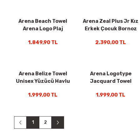
Arena Beach Towel
Arena Zeal Plus Jr Kız
Arena Logo Plaj
Erkek Çocuk Bornoz
Havlusu Unisex Mavi
Mavi 005309401
1.849,90 TL
2.390,00 TL
006353500
Arena Belize Towel
Arena Logotype
Unisex Yüzücü Havlu
Jacquard Towel
Renkli Desenli
Unisex Yüzücü Havlu
1.999,00 TL
1.999,00 TL
009380510
Mavi 009181890
1
2