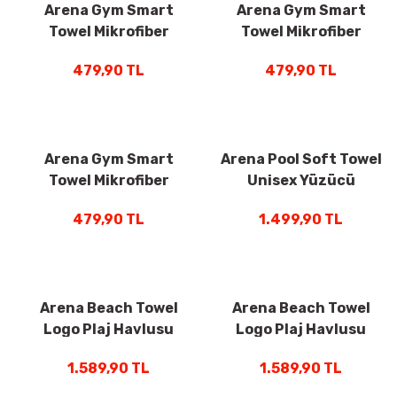
Arena Gym Smart
Arena Gym Smart
Towel Mikrofiber
Towel Mikrofiber
Unisex Antrenman
Unisex Antrenman
479,90 TL
479,90 TL
Havlusu Yeşil
Havlusu Mavi
001992820
001992810
Arena Gym Smart
Arena Pool Soft Towel
Towel Mikrofiber
Unisex Yüzücü
Unisex Antrenman
Havlusu Siyah
479,90 TL
1.499,90 TL
Havlusu Pembe
001993550
001992910
Arena Beach Towel
Arena Beach Towel
Logo Plaj Havlusu
Logo Plaj Havlusu
Unisex Siyah
Unisex Yeşil
1.589,90 TL
1.589,90 TL
006353300
006353400