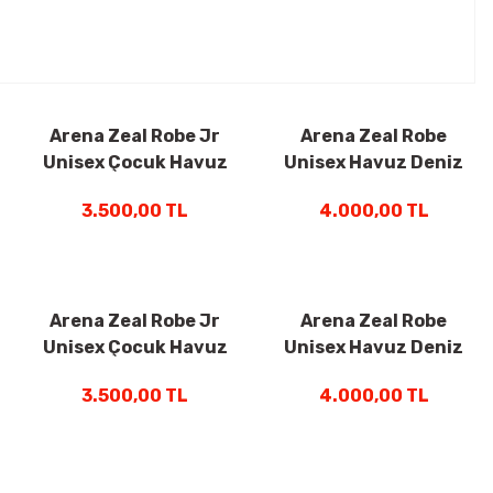
Arena Zeal Robe Jr
Arena Zeal Robe
Unisex Çocuk Havuz
Unisex Havuz Deniz
Deniz Yüzücü
Yüzücü Bornozu
3.500,00 TL
4.000,00 TL
Bornozu Lacivert
Lacivert 009032710
009042710
Arena Zeal Robe Jr
Arena Zeal Robe
Unisex Çocuk Havuz
Unisex Havuz Deniz
Deniz Yüzücü
Yüzücü Bornozu Yeşil
3.500,00 TL
4.000,00 TL
Bornozu Mavi
009032660
009042810