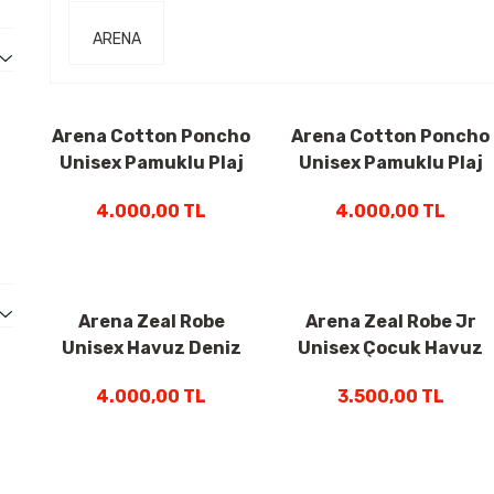
ARENA
Arena Cotton Poncho
Arena Cotton Poncho
Unisex Pamuklu Plaj
Unisex Pamuklu Plaj
(L-XL) Beden Panço
(L-XL) Beden Panço
4.000,00 TL
4.000,00 TL
Lacivert 009651700
Neon Yeşil 009651600
Arena Zeal Robe
Arena Zeal Robe Jr
Unisex Havuz Deniz
Unisex Çocuk Havuz
Yüzücü Bornozu
Deniz Yüzücü
4.000,00 TL
3.500,00 TL
Kırmızı 009032410
Bornozu Pembe
009042910