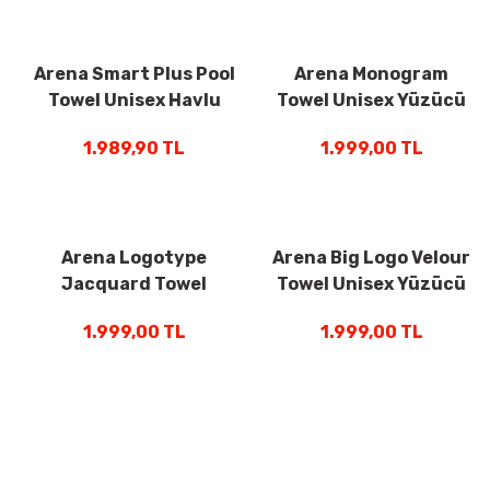
Arena Smart Plus Pool
Arena Monogram
Towel Unisex Havlu
Towel Unisex Yüzücü
Gri 005311101
Havlu Siyah Desenli
1.989,90 TL
1.999,00 TL
009384590
Arena Logotype
Arena Big Logo Velour
Jacquard Towel
Towel Unisex Yüzücü
Unisex Yüzücü Havlu
Havlu Turkuaz
1.999,00 TL
1.999,00 TL
Yeşil 009181690
009053890