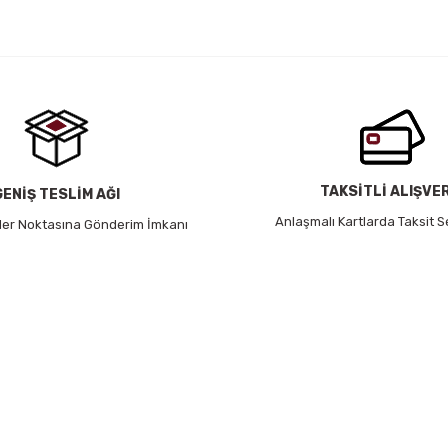
TAKSİTLİ ALIŞVE
GENİŞ TESLİM AĞI
Anlaşmalı Kartlarda Taksit S
 Her Noktasına Gönderim İmkanı
HABER BÜLTENİ
Yeniliklerden ve Kampanyalardan Haberdar Olmak İçin
Haber Bültenimize Kaydolun