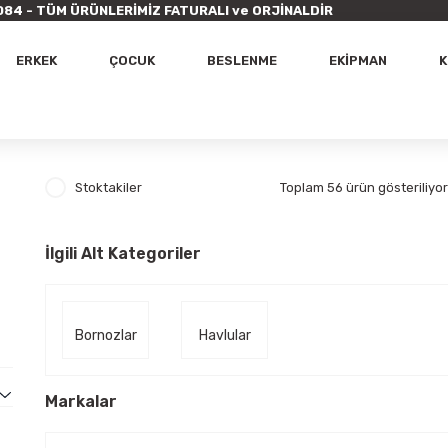
9 7084 - TÜM ÜRÜNLERİMİZ FATURALI ve ORJİNALDİR
ERKEK
ÇOCUK
BESLENME
EKİPMAN
K
Stoktakiler
Toplam 56 ürün gösteriliyor
İlgili Alt Kategoriler
Bornozlar
Havlular
Markalar