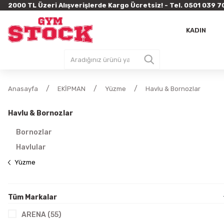
2000 TL Üzeri Alışverişlerde Kargo Ücretsiz! - Tel. 0501 03
KADIN
Anasayfa
EKİPMAN
Yüzme
Havlu & Bornozlar
Havlu & Bornozlar
Bornozlar
Havlular
Yüzme
Tüm Markalar
ARENA (55)