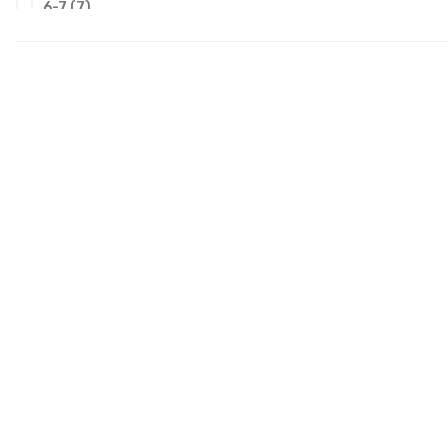
6-7 (7)
8-9 (7)
L (11)
M (15)
S (13)
XL (10)
XS (1)