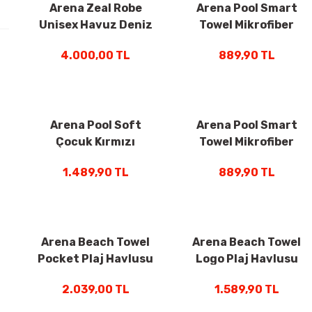
Arena Zeal Robe
Arena Pool Smart
Unisex Havuz Deniz
Towel Mikrofiber
Yüzücü Bornozu K.Gri
Unisex Havuz Havlusu
4.000,00 TL
889,90 TL
009032510
Pembe 001991910
Arena Pool Soft
Arena Pool Smart
Çocuk Kırmızı
Towel Mikrofiber
Antrenman Havlu
Unisex Havuz Havlusu
1.489,90 TL
889,90 TL
001993410
Lacivert 001991710
Arena Beach Towel
Arena Beach Towel
Pocket Plaj Havlusu
Logo Plaj Havlusu
Unisex Mor
Unisex Gri 006353200
2.039,00 TL
1.589,90 TL
006276400