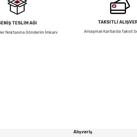
TAKSİTLİ ALIŞVE
GENİŞ TESLİM AĞI
Anlaşmalı Kartlarda Taksit S
 Her Noktasına Gönderim İmkanı
HABER BÜLTENİ
Yeniliklerden ve Kampanyalardan Haberdar Olmak İçin
Haber Bültenimize Kaydolun
KAYDOL
Alışveriş