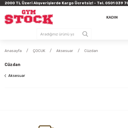
2000 TL Üzeri Alışverişlerde Kargo Ücretsiz! - Tel. 0501 03
KADIN
Anasayfa
ÇOCUK
Aksesuar
Cüzdan
Cüzdan
Aksesuar