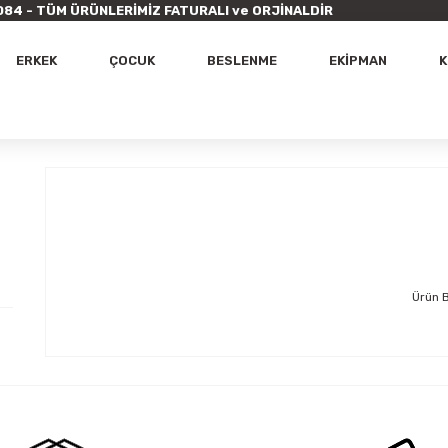
9 7084 - TÜM ÜRÜNLERİMİZ FATURALI ve ORJİNALDİR
ERKEK
ÇOCUK
BESLENME
EKİPMAN
K
Ürün 