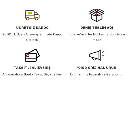
iletebilirsiniz.
Görüş ve önerileriniz için teşekkür ederiz.
y Thai
Ürün resmi kalitesiz, bozuk veya görüntülenemiyor.
ÜCRETSİZ KARGO
GENİŞ TESLİM AĞI
Ürün açıklamasında eksik bilgiler bulunuyor.
stıkları
2000 TL Üzeri Alışverişlerinizde Kargo
Türkiye’nin Her Noktasına Gönderim
Ücretsiz
İmkanı
Ürün bilgilerinde hatalar bulunuyor.
Ürün fiyatı diğer sitelerden daha pahalı.
Bu ürüne benzer farklı alternatifler olmalı.
r
TAKSİTLİ ALIŞVERİŞ
%100 ORİJİNAL ÜRÜN
Anlaşmalı Kartlarda Taksit Seçenekleri
Ürünlerimiz Faturalı ve Garantilidir
vüş)
HABER BÜLTENİ
Gönder
Yeniliklerden ve Kampanyalardan Haberdar Olmak İçin Haber
Bültenimize Kaydolun
er
KAYDOL