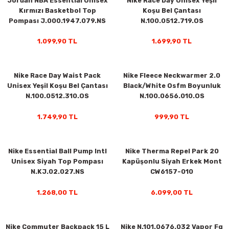
Jordan NBA Essential Unisex
Nike Race Day Unisex Yeşil
Kırmızı Basketbol Top
Koşu Bel Çantası
Pompası J.000.1947.079.NS
N.100.0512.719.OS
1.099,90 TL
1.699,90 TL
Nike Race Day Waist Pack
Nike Fleece Neckwarmer 2.0
Unisex Yeşil Koşu Bel Çantası
Black/White Osfm Boyunluk
N.100.0512.310.OS
N.100.0656.010.OS
1.749,90 TL
999,90 TL
rı
Nike Essential Ball Pump Intl
Nike Therma Repel Park 20
Unisex Siyah Top Pompası
Kapüşonlu Siyah Erkek Mont
N.KJ.02.027.NS
CW6157-010
1.268,00 TL
6.099,00 TL
Nike Commuter Backpack 15 L
Nike N.101.0676.032 Vapor Fg