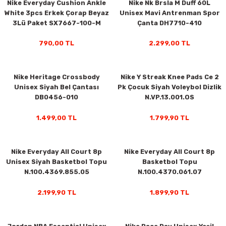
Nike Everyday Cushion Ankle
Nike Nk Brsla M Duff 60L
White 3pcs Erkek Çorap Beyaz
Unisex Mavi Antrenman Spor
3Lü Paket SX7667-100-M
Çanta DH7710-410
y Thai
790,00 TL
2.299,00 TL
stıkları
Nike Heritage Crossbody
Nike Y Streak Knee Pads Ce 2
Unisex Siyah Bel Çantası
Pk Çocuk Siyah Voleybol Dizlik
DB0456-010
N.VP.13.001.OS
r
1.499,00 TL
1.799,90 TL
vüş)
Nike Everyday All Court 8p
Nike Everyday All Court 8p
Unisex Siyah Basketbol Topu
Basketbol Topu
N.100.4369.855.05
N.100.4370.061.07
2.199,90 TL
1.899,90 TL
er