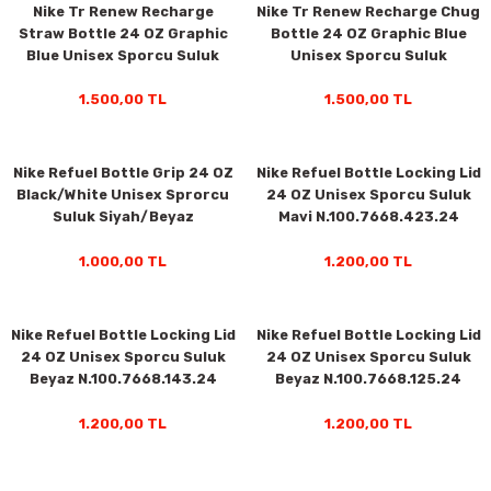
Nike Tr Renew Recharge
Nike Tr Renew Recharge Chug
ar
Tişört
Valiz
Tişört
Makarna
Pet Vitaminleri
Taktik Tahtası
Boks Torbaları
Yağ ve Temizleyici Ürünler
Direnç Lastiği & Bandı
Tekmelik
Muay Thai Kıyafetleri
Top Taşıma Çantaları
Yüzücü Gözlükleri
Straw Bottle 24 OZ Graphic
Bottle 24 OZ Graphic Blue
Blue Unisex Sporcu Suluk
Unisex Sporcu Suluk
Desenli/Mavi
Desenli/Mavi
teleri
Yağmurluk & Rüzgarlık
Müsli, Yulaf & Gevrekler
Vitamin & Mineral
Top Taşıma Çantaları
Boks Torbası & Aksesuar
Dizlik & Dirseklikler
Point Fight Eldiven
Yüzücü Setleri
N.100.7643.459.24
N.100.7637.459.24
1.500,00 TL
1.500,00 TL
ler
Öğütülmüş Gıdalar
Kask ve Koruyucu Ekipman
Eldivenler
Nike Refuel Bottle Grip 24 OZ
Nike Refuel Bottle Locking Lid
Pekmez, Macun & Şuruplar
Kemer & Korseler
Black/White Unisex Sprorcu
24 OZ Unisex Sporcu Suluk
Suluk Siyah/Beyaz
Mavi N.100.7668.423.24
N.101.0867.091.24
Aletleri
Pilates Çemberi
1.000,00 TL
1.200,00 TL
Pilates Topları
Nike Refuel Bottle Locking Lid
Nike Refuel Bottle Locking Lid
aha
Sauna Atlet & Tişört
24 OZ Unisex Sporcu Suluk
24 OZ Unisex Sporcu Suluk
Beyaz N.100.7668.143.24
Beyaz N.100.7668.125.24
ı
Şınav & Mekik Aletleri
1.200,00 TL
1.200,00 TL
Step Tahtası