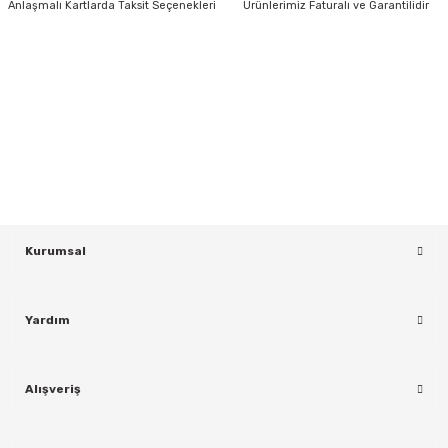
Anlaşmalı Kartlarda Taksit Seçenekleri
Ürünlerimiz Faturalı ve Garantilidir
HABER BÜLTENİ
Yeniliklerden ve Kampanyalardan Haberdar Olmak İçin Haber
Bültenimize Kaydolun
KAYDOL
Kurumsal
Yardım
Alışveriş