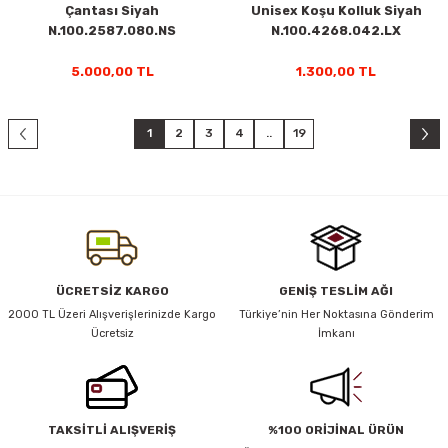
Çantası Siyah
Unisex Koşu Kolluk Siyah
N.100.2587.080.NS
N.100.4268.042.LX
5.000,00 TL
1.300,00 TL
1
2
3
4
..
19
ÜCRETSİZ KARGO
GENİŞ TESLİM AĞI
2000 TL Üzeri Alışverişlerinizde Kargo
Türkiye’nin Her Noktasına Gönderim
Ücretsiz
İmkanı
TAKSİTLİ ALIŞVERİŞ
%100 ORİJİNAL ÜRÜN