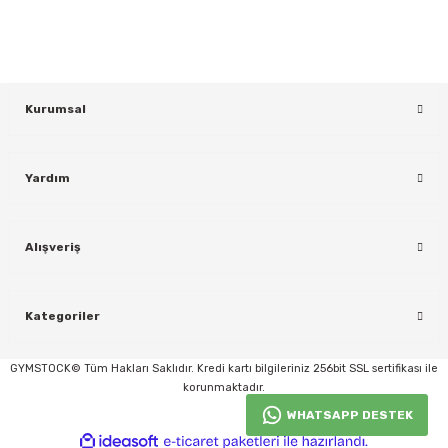
KAYDOL
Kurumsal
Yardım
Alışveriş
rı
Kategoriler
GYMSTOCK© Tüm Hakları Saklıdır. Kredi kartı bilgileriniz 256bit SSL sertifikası ile
korunmaktadır.
WHATSAPP DESTEK
ideasoft
ile
e-