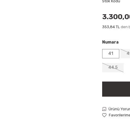
Stok Kodu
3.300,0
353,84 TL
den b
Numara
41
4
44.5
Ürünü Yoru