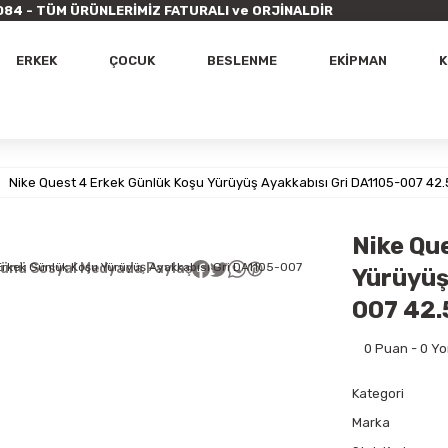
9 7084 - TÜM ÜRÜNLERİMİZ FATURALI ve ORJİNALDİR
ERKEK
ÇOCUK
BESLENME
EKİPMAN
K
Nike Quest 4 Erkek Günlük Koşu Yürüyüş Ayakkabısı Gri DA1105-007 42.
Nike Qu
ünü Sosyal Medyada Paylaş
Yürüyüş
007 42.
0 Puan - 0 Y
Kategori
Marka