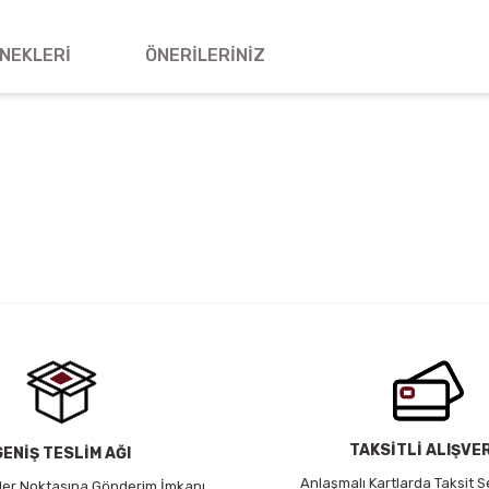
NEKLERI
ÖNERILERINIZ
 yetersiz gördüğünüz noktaları öneri formunu kullanarak tarafımıza iletebil
Bu ürüne ilk yorumu siz yapın!
Yorum Yaz
TAKSİTLİ ALIŞVE
GENİŞ TESLİM AĞI
Anlaşmalı Kartlarda Taksit S
 Her Noktasına Gönderim İmkanı