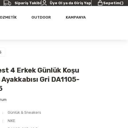
Sipariş Takibi
Üye Ol ya da Giriş Yap
Sepetim
(
)
OZMETİK
OUTDOOR
KAMPANYA
5
est 4 Erkek Günlük Koşu
 Ayakkabısı Gri DA1105-
5
orum
Günlük & Sneakers
NIKE