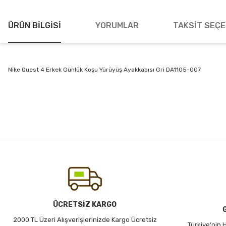
ÜRÜN BILGISI
YORUMLAR
TAKSIT SEÇE
Nike Quest 4 Erkek Günlük Koşu Yürüyüş Ayakkabısı Gri DA1105-007
Bu ürünün fiyat bilgisi, resim, ürün açıklamalarında ve diğer konularda
Görüş ve önerileriniz için teşekkür ederiz.
Ürün resmi kalitesiz, bozuk veya görüntülenemiyor.
Ürün açıklamasında eksik bilgiler bulunuyor.
Ürün bilgilerinde hatalar bulunuyor.
Ürün fiyatı diğer sitelerden daha pahalı.
Bu ürüne benzer farklı alternatifler olmalı.
ÜCRETSİZ KARGO
2000 TL Üzeri Alışverişlerinizde Kargo Ücretsiz
Türkiye’nin