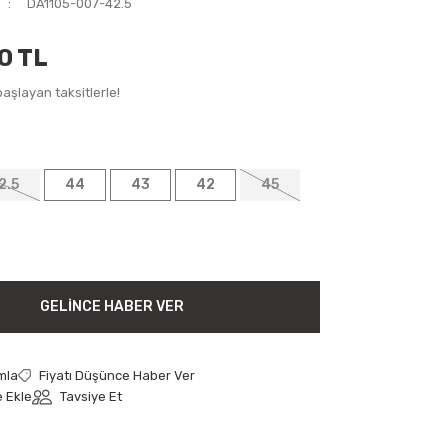
DA1105-007-42.5
0 TL
aşlayan taksitlerle!
2.5
44
43
42
45
GELINCE HABER VER
mla
Fiyatı Düşünce Haber Ver
Tavsiye Et