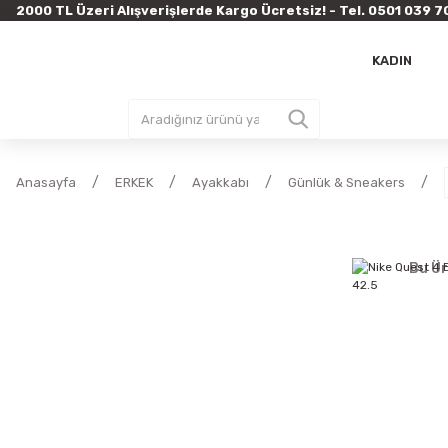
2000 TL Üzeri Alışverişlerde Kargo Ücretsiz! - Tel. 0501 03
KADIN
Anasayfa
ERKEK
Ayakkabı
Günlük & Sneakers
Bu Ür