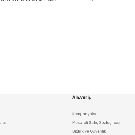
Gönder
HABER BÜLTENİ
Yeniliklerden ve Kampanyalardan Haberdar Olmak İçin
Haber Bültenimize Kaydolun
KAYDOL
Alışveriş
Kampanyalar
ular
Mesafeli Satış Sözleşmesi
Gizlilik ve Güvenlik