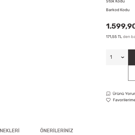
Stok Kodu
Barkod Kodu
1.599,9
171,55 TL
den ba
Ürünü Yoru
NEKLERI
ÖNERILERINIZ