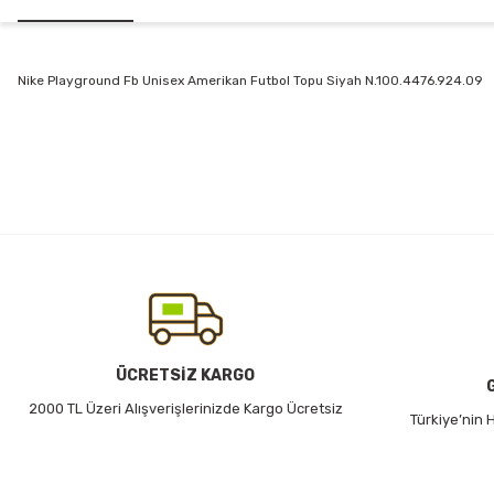
Nike Playground Fb Unisex Amerikan Futbol Topu Siyah N.100.4476.924.09
Bu ürünün fiyat bilgisi, resim, ürün açıklamalarında ve diğer konularda
Görüş ve önerileriniz için teşekkür ederiz.
Ürün resmi kalitesiz, bozuk veya görüntülenemiyor.
Ürün açıklamasında eksik bilgiler bulunuyor.
Ürün bilgilerinde hatalar bulunuyor.
Ürün fiyatı diğer sitelerden daha pahalı.
Bu ürüne benzer farklı alternatifler olmalı.
ÜCRETSİZ KARGO
2000 TL Üzeri Alışverişlerinizde Kargo Ücretsiz
Türkiye’nin