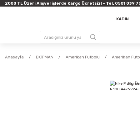
2000 TL Üzeri Alışverişlerde Kargo Ücretsiz! - Tel. 0501 03
KADIN
Anasayfa
EKİPMAN
Amerikan Futbolu
Amerikan Futbo
Bu Ür