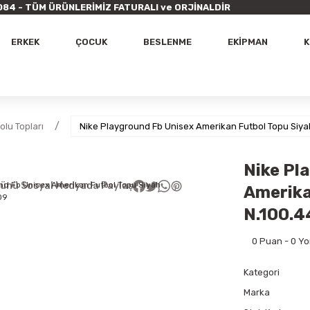
9 7084 - TÜM ÜRÜNLERİMİZ FATURALI ve ORJİNALDİR
ERKEK
ÇOCUK
BESLENME
EKİPMAN
K
lu Topları
Nike Playground Fb Unisex Amerikan Futbol Topu Siya
Nike Pl
ünü Sosyal Medyada Paylaş
Amerika
N.100.4
0 Puan - 0 Y
Kategori
Marka