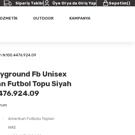
Sipariş Takibi
Üye Ol ya da Giriş Yap
Sepetim
(
)
OZMETİK
OUTDOOR
KAMPANYA
h N.100.4476.924.09
ayground Fb Unisex
n Futbol Topu Siyah
476.924.09
orum
Amerikan Futbolu Topları
NIKE