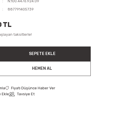
N.100.4476.924.09
887791405739
0 TL
şlayan taksitlerle!
SEPETE EKLE
HEMEN AL
mla
Fiyatı Düşünce Haber Ver
Tavsiye Et