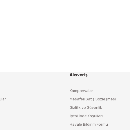
Gönder
HABER BÜLTENİ
Yeniliklerden ve Kampanyalardan Haberdar Olmak İçin
Haber Bültenimize Kaydolun
KAYDOL
Alışveriş
Kampanyalar
ular
Mesafeli Satış Sözleşmesi
Gizlilik ve Güvenlik
İptal İade Koşulları
Havale Bildirim Formu