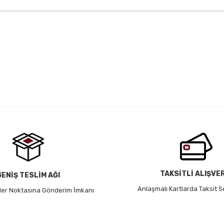
 yetersiz gördüğünüz noktaları öneri formunu kullanarak tarafımıza iletebil
Bu ürüne ilk yorumu siz yapın!
Yorum Yaz
TAKSİTLİ ALIŞVE
GENİŞ TESLİM AĞI
Anlaşmalı Kartlarda Taksit S
 Her Noktasına Gönderim İmkanı