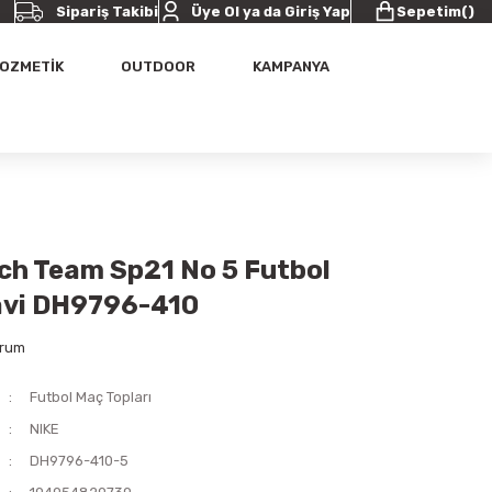
Sipariş Takibi
Üye Ol ya da Giriş Yap
Sepetim
(
)
OZMETİK
OUTDOOR
KAMPANYA
tch Team Sp21 No 5 Futbol
avi DH9796-410
orum
Futbol Maç Topları
NIKE
DH9796-410-5