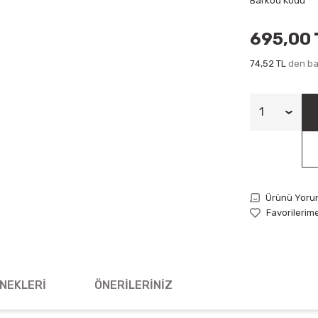
Barkod Kodu
695,00 
74,52 TL
den baş
Ürünü Yoru
NEKLERI
ÖNERILERINIZ