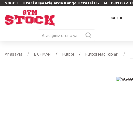
2000 TL Üzeri Alışverişlerde Kargo Ücretsiz! - Tel. 0501 03
KADIN
Anasayfa
EKİPMAN
Futbol
Futbol Maç Topları
Bu Ür