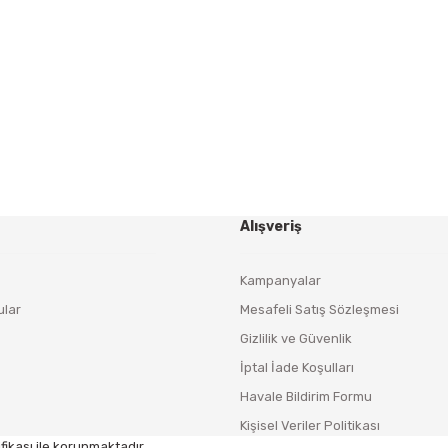
Yeniliklerden ve Kampanyalardan Haberdar Olmak İçin
Haber Bültenimize Kaydolun
KAYDOL
Alışveriş
Kampanyalar
ular
Mesafeli Satış Sözleşmesi
Gizlilik ve Güvenlik
İptal İade Koşulları
Havale Bildirim Formu
Kişisel Veriler Politikası
fikası ile korunmaktadır.