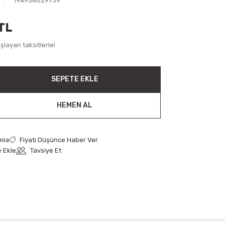
194954829739
TL
layan taksitlerle!
SEPETE EKLE
HEMEN AL
mla
Fiyatı Düşünce Haber Ver
Tavsiye Et