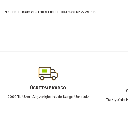
Nike Pitch Team Sp21 No 5 Futbol Topu Mavi DH9796-410
Bu ürünün fiyat bilgisi, resim, ürün açıklamalarında ve diğer konularda
Görüş ve önerileriniz için teşekkür ederiz.
Ürün resmi kalitesiz, bozuk veya görüntülenemiyor.
Ürün açıklamasında eksik bilgiler bulunuyor.
Ürün bilgilerinde hatalar bulunuyor.
Ürün fiyatı diğer sitelerden daha pahalı.
Bu ürüne benzer farklı alternatifler olmalı.
ÜCRETSİZ KARGO
2000 TL Üzeri Alışverişlerinizde Kargo Ücretsiz
Türkiye’nin