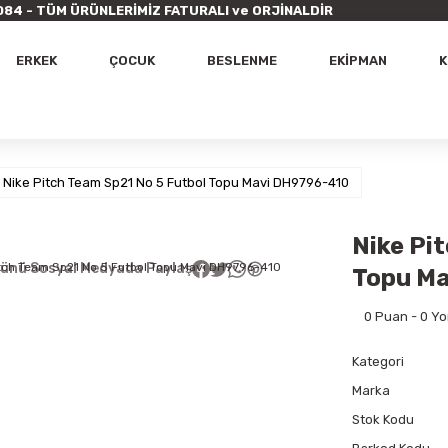
9 7084 - TÜM ÜRÜNLERİMİZ FATURALI ve ORJİNALDİR
ERKEK
ÇOCUK
BESLENME
EKİPMAN
K
Nike Pitch Team Sp21 No 5 Futbol Topu Mavi DH9796-410
Nike Pi
ünü Sosyal Medyada Paylaş
Topu M
0 Puan - 0 Y
Kategori
Marka
Stok Kodu