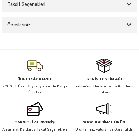
Taksit Seçenekleri
Bu ürüne ilk yorumu siz yapın!
y Thai
Önerileriniz
Yorum Yaz
stıkları
Bu ürünün fiyat bilgisi, resim, ürün açıklamalarında ve diğer konularda
yetersiz gördüğünüz noktaları öneri formunu kullanarak tarafımıza
iletebilirsiniz.
Görüş ve önerileriniz için teşekkür ederiz.
r
Ürün resmi kalitesiz, bozuk veya görüntülenemiyor.
ÜCRETSİZ KARGO
GENİŞ TESLİM AĞI
vüş)
Ürün açıklamasında eksik bilgiler bulunuyor.
2000 TL Üzeri Alışverişlerinizde Kargo
Türkiye’nin Her Noktasına Gönderim
Ücretsiz
İmkanı
Ürün bilgilerinde hatalar bulunuyor.
Ürün fiyatı diğer sitelerden daha pahalı.
Bu ürüne benzer farklı alternatifler olmalı.
TAKSİTLİ ALIŞVERİŞ
%100 ORİJİNAL ÜRÜN
er
Anlaşmalı Kartlarda Taksit Seçenekleri
Ürünlerimiz Faturalı ve Garantilidir