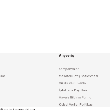
Yeniliklerden ve Kampanyalardan Haberdar Olmak İçin
Haber Bültenimize Kaydolun
KAYDOL
Alışveriş
Kampanyalar
ular
Mesafeli Satış Sözleşmesi
Gizlilik ve Güvenlik
İptal İade Koşulları
Havale Bildirim Formu
Kişisel Veriler Politikası
fikası ile korunmaktadır.