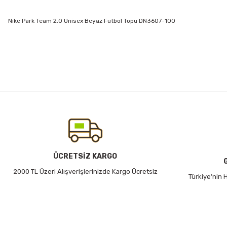
Nike Park Team 2.0 Unisex Beyaz Futbol Topu DN3607-100
Bu ürünün fiyat bilgisi, resim, ürün açıklamalarında ve diğer konularda
Görüş ve önerileriniz için teşekkür ederiz.
Ürün resmi kalitesiz, bozuk veya görüntülenemiyor.
Ürün açıklamasında eksik bilgiler bulunuyor.
Ürün bilgilerinde hatalar bulunuyor.
Ürün fiyatı diğer sitelerden daha pahalı.
Bu ürüne benzer farklı alternatifler olmalı.
ÜCRETSİZ KARGO
2000 TL Üzeri Alışverişlerinizde Kargo Ücretsiz
Türkiye’nin