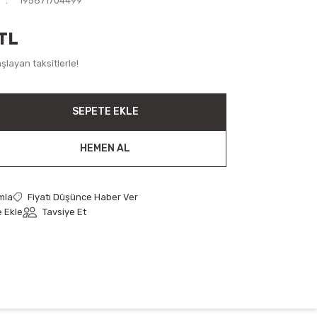
195871704499
TL
layan taksitlerle!
SEPETE EKLE
HEMEN AL
mla
Fiyatı Düşünce Haber Ver
Tavsiye Et