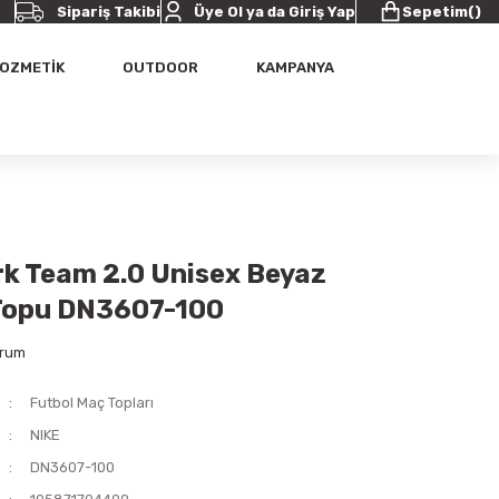
Sipariş Takibi
Üye Ol ya da Giriş Yap
Sepetim
(
)
OZMETİK
OUTDOOR
KAMPANYA
rk Team 2.0 Unisex Beyaz
Topu DN3607-100
orum
Futbol Maç Topları
NIKE
DN3607-100