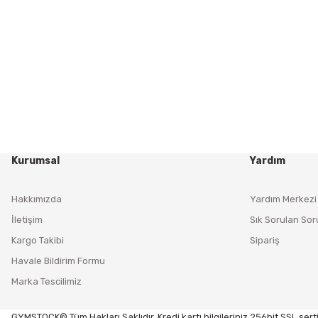
Kurumsal
Yardım
Hakkımızda
Yardım Merkezi
İletişim
Sık Sorulan Sor
Kargo Takibi
Sipariş
Havale Bildirim Formu
Marka Tescilimiz
GYMSTOCK© Tüm Hakları Saklıdır. Kredi kartı bilgileriniz 256bit SSL serti