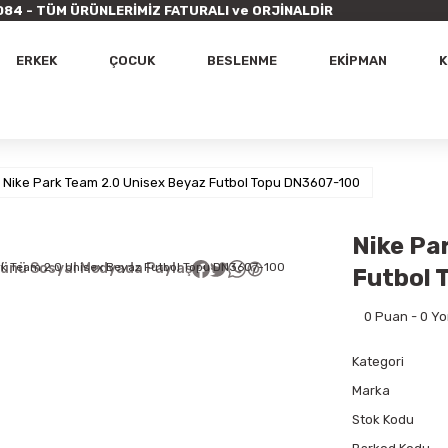
9 7084 - TÜM ÜRÜNLERİMİZ FATURALI ve ORJİNALDİR
ERKEK
ÇOCUK
BESLENME
EKİPMAN
K
Nike Park Team 2.0 Unisex Beyaz Futbol Topu DN3607-100
Nike Pa
ünü Sosyal Medyada Paylaş
Futbol 
0 Puan - 0 Y
Kategori
Marka
Stok Kodu