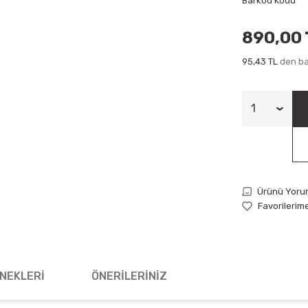
Barkod Kodu
890,00 
95,43 TL
den baş
Ürünü Yoru
NEKLERI
ÖNERILERINIZ