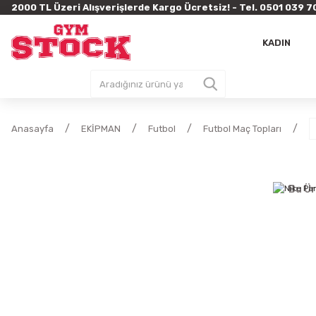
2000 TL Üzeri Alışverişlerde Kargo Ücretsiz! - Tel. 0501 03
KADIN
Anasayfa
EKİPMAN
Futbol
Futbol Maç Topları
Bu Ür