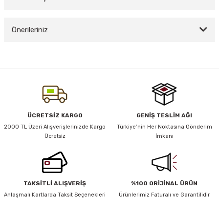
Bu ürüne ilk yorumu siz yapın!
Önerileriniz
y Thai
Yorum Yaz
stıkları
Bu ürünün fiyat bilgisi, resim, ürün açıklamalarında ve diğer konularda
yetersiz gördüğünüz noktaları öneri formunu kullanarak tarafımıza
iletebilirsiniz.
Görüş ve önerileriniz için teşekkür ederiz.
r
Ürün resmi kalitesiz, bozuk veya görüntülenemiyor.
ÜCRETSİZ KARGO
GENİŞ TESLİM AĞI
Ürün açıklamasında eksik bilgiler bulunuyor.
2000 TL Üzeri Alışverişlerinizde Kargo
Türkiye’nin Her Noktasına Gönderim
vüş)
Ücretsiz
İmkanı
Ürün bilgilerinde hatalar bulunuyor.
Ürün fiyatı diğer sitelerden daha pahalı.
Bu ürüne benzer farklı alternatifler olmalı.
TAKSİTLİ ALIŞVERİŞ
%100 ORİJİNAL ÜRÜN
Anlaşmalı Kartlarda Taksit Seçenekleri
Ürünlerimiz Faturalı ve Garantilidir
er