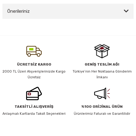
Önerileriniz
Yorum Yaz
y Thai
Bu ürünün fiyat bilgisi, resim, ürün açıklamalarında ve diğer konularda
yetersiz gördüğünüz noktaları öneri formunu kullanarak tarafımıza
stıkları
iletebilirsiniz.
Görüş ve önerileriniz için teşekkür ederiz.
Ürün resmi kalitesiz, bozuk veya görüntülenemiyor.
ÜCRETSİZ KARGO
GENİŞ TESLİM AĞI
r
Ürün açıklamasında eksik bilgiler bulunuyor.
2000 TL Üzeri Alışverişlerinizde Kargo
Türkiye’nin Her Noktasına Gönderim
Ücretsiz
İmkanı
Ürün bilgilerinde hatalar bulunuyor.
vüş)
Ürün fiyatı diğer sitelerden daha pahalı.
Bu ürüne benzer farklı alternatifler olmalı.
TAKSİTLİ ALIŞVERİŞ
%100 ORİJİNAL ÜRÜN
Anlaşmalı Kartlarda Taksit Seçenekleri
Ürünlerimiz Faturalı ve Garantilidir
er
HABER BÜLTENİ
Gönder