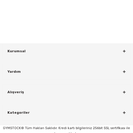
Yeniliklerden ve Kampanyalardan Haberdar Olmak İçin Haber
Bültenimize Kaydolun
KAYDOL
Kurumsal
Yardım
rı
Alışveriş
Kategoriler
GYMSTOCK© Tüm Hakları Saklıdır. Kredi kartı bilgileriniz 256bit SSL sertifikası ile