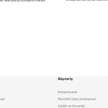
 Her Noktasına Gönderim İmkanı
Gönder
HABER BÜLTENİ
Yeniliklerden ve Kampanyalardan Haberdar Olmak İçin
Haber Bültenimize Kaydolun
KAYDOL
Alışveriş
Kampanyalar
ular
Mesafeli Satış Sözleşmesi
Gizlilik ve Güvenlik