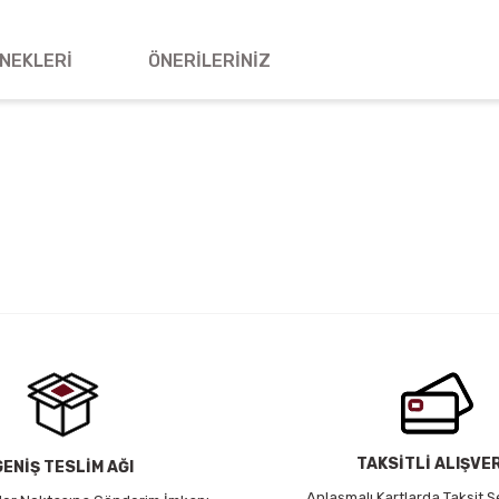
NEKLERI
ÖNERILERINIZ
 yetersiz gördüğünüz noktaları öneri formunu kullanarak tarafımıza iletebil
Bu ürüne ilk yorumu siz yapın!
Yorum Yaz
TAKSİTLİ ALIŞVE
GENİŞ TESLİM AĞI
Anlaşmalı Kartlarda Taksit S