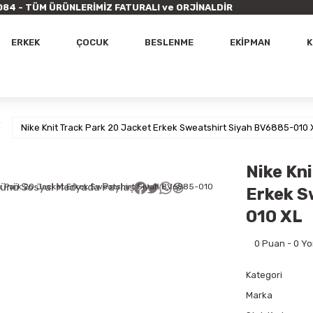
9 7084 - TÜM ÜRÜNLERİMİZ FATURALI ve ORJİNALDİR
ERKEK
ÇOCUK
BESLENME
EKİPMAN
K
Nike Knit Track Park 20 Jacket Erkek Sweatshirt Siyah BV6885-010 
Nike Kn
ünü Sosyal Medyada Paylaş
Erkek S
010 XL
0 Puan - 0 Y
Kategori
Marka