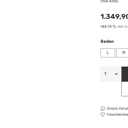
Stok Kodu
1.349,9
144,74 TL
den ba
Beden
L
M
Ürünü Yoru