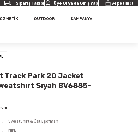
Sipariş Takibi
Üye Ol ya da Giriş Yap
Sepetim
(
)
OZMETİK
OUTDOOR
KAMPANYA
XL
it Track Park 20 Jacket
weatshirt Siyah BV6885-
orum
SweatShirt & Üst Eşofman
NIKE