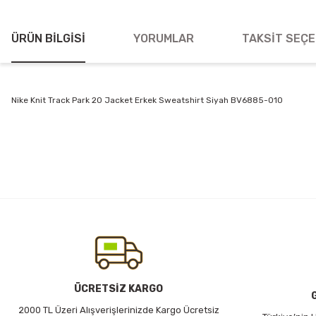
ÜRÜN BILGISI
YORUMLAR
TAKSIT SEÇE
Nike Knit Track Park 20 Jacket Erkek Sweatshirt Siyah BV6885-010
Bu ürünün fiyat bilgisi, resim, ürün açıklamalarında ve diğer konularda
Görüş ve önerileriniz için teşekkür ederiz.
Ürün resmi kalitesiz, bozuk veya görüntülenemiyor.
Ürün açıklamasında eksik bilgiler bulunuyor.
Ürün bilgilerinde hatalar bulunuyor.
Ürün fiyatı diğer sitelerden daha pahalı.
Bu ürüne benzer farklı alternatifler olmalı.
ÜCRETSİZ KARGO
2000 TL Üzeri Alışverişlerinizde Kargo Ücretsiz