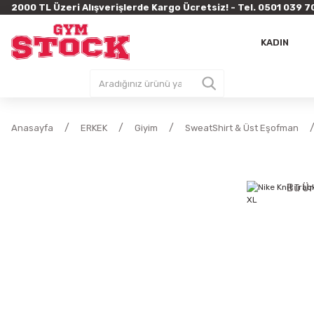
2000 TL Üzeri Alışverişlerde Kargo Ücretsiz! - Tel. 0501 03
KADIN
Anasayfa
ERKEK
Giyim
SweatShirt & Üst Eşofman
Bu Ür