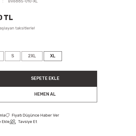
BV6885-010-XL
0 TL
şlayan taksitlerle!
S
2XL
XL
SEPETE EKLE
HEMEN AL
mla
Fiyatı Düşünce Haber Ver
Tavsiye Et