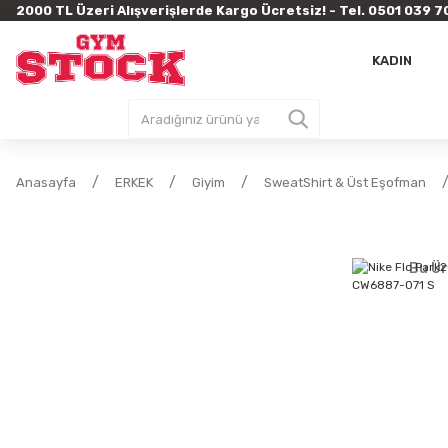
2000 TL Üzeri Alışverişlerde Kargo Ücretsiz! - Tel. 0501 03
KADIN
Anasayfa
ERKEK
Giyim
SweatShirt & Üst Eşofman
Bu Ür