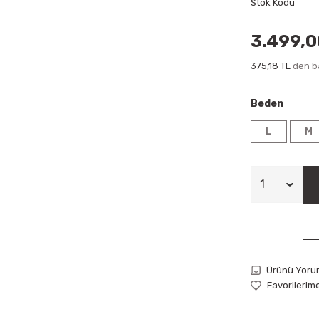
Stok Kodu
3.499,0
375,18 TL
den ba
Beden
L
M
Ürünü Yoru