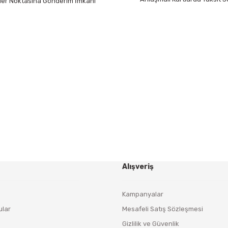
 Her Noktasına Gönderim İmkanı
Gönder
HABER BÜLTENİ
Yeniliklerden ve Kampanyalardan Haberdar Olmak İçin
Haber Bültenimize Kaydolun
KAYDOL
Alışveriş
Kampanyalar
ular
Mesafeli Satış Sözleşmesi
Gizlilik ve Güvenlik