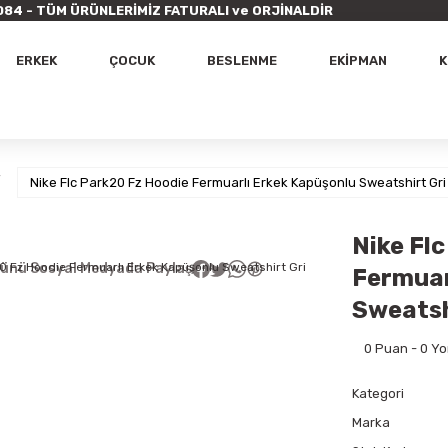
9 7084 - TÜM ÜRÜNLERİMİZ FATURALI ve ORJİNALDİR
ERKEK
ÇOCUK
BESLENME
EKİPMAN
K
Nike Flc Park20 Fz Hoodie Fermuarlı Erkek Kapüşonlu Sweatshirt Gr
Nike Fl
ünü Sosyal Medyada Paylaş
Fermuar
Sweatsh
0 Puan - 0 Y
Kategori
Marka