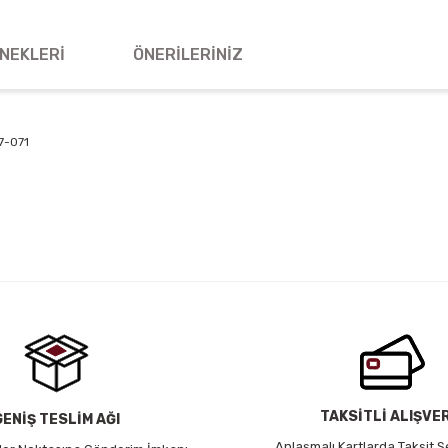
NEKLERI
ÖNERILERINIZ
7-071
 yetersiz gördüğünüz noktaları öneri formunu kullanarak tarafımıza iletebil
Bu ürüne ilk yorumu siz yapın!
Yorum Yaz
TAKSİTLİ ALIŞVE
GENİŞ TESLİM AĞI
Anlaşmalı Kartlarda Taksit S