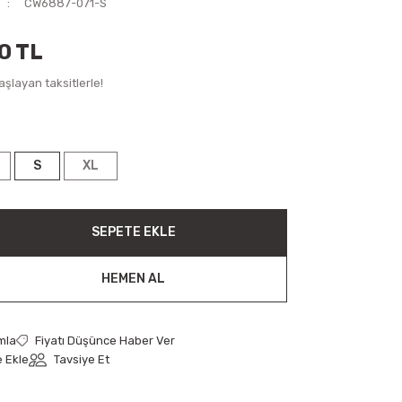
CW6887-071-S
0 TL
şlayan taksitlerle!
S
XL
SEPETE EKLE
HEMEN AL
mla
Fiyatı Düşünce Haber Ver
Tavsiye Et