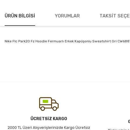
ÜRÜN BILGISI
YORUMLAR
TAKSIT SEÇE
Nike Flc Park20 Fz Hoodie Fermuarlı Erkek Kapüşonlu Sweatshirt Gri CW688
Bu ürünün fiyat bilgisi, resim, ürün açıklamalarında ve diğer konularda
Görüş ve önerileriniz için teşekkür ederiz.
Ürün resmi kalitesiz, bozuk veya görüntülenemiyor.
Ürün açıklamasında eksik bilgiler bulunuyor.
Ürün bilgilerinde hatalar bulunuyor.
Ürün fiyatı diğer sitelerden daha pahalı.
Bu ürüne benzer farklı alternatifler olmalı.
ÜCRETSİZ KARGO
2000 TL Üzeri Alışverişlerinizde Kargo Ücretsiz