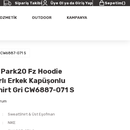
Sipariş Takibi
Üye Ol ya da Giriş Yap
Sepetim
(
)
OZMETİK
OUTDOOR
KAMPANYA
i CW6887-071 S
c Park20 Fz Hoodie
lı Erkek Kapüşonlu
irt Gri CW6887-071 S
orum
SweatShirt & Üst Eşofman
NIKE