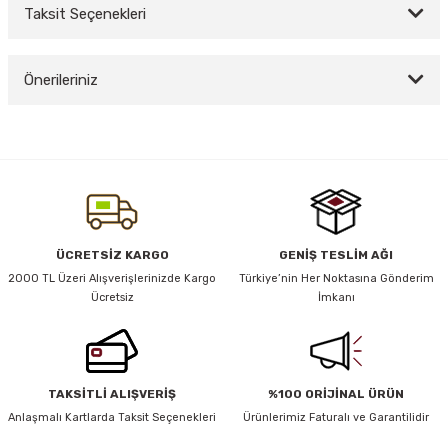
Taksit Seçenekleri
Bu ürüne ilk yorumu siz yapın!
y Thai
Önerileriniz
Yorum Yaz
stıkları
Bu ürünün fiyat bilgisi, resim, ürün açıklamalarında ve diğer konularda
yetersiz gördüğünüz noktaları öneri formunu kullanarak tarafımıza
iletebilirsiniz.
Görüş ve önerileriniz için teşekkür ederiz.
r
Ürün resmi kalitesiz, bozuk veya görüntülenemiyor.
ÜCRETSİZ KARGO
GENİŞ TESLİM AĞI
vüş)
Ürün açıklamasında eksik bilgiler bulunuyor.
2000 TL Üzeri Alışverişlerinizde Kargo
Türkiye’nin Her Noktasına Gönderim
Ücretsiz
İmkanı
Ürün bilgilerinde hatalar bulunuyor.
Ürün fiyatı diğer sitelerden daha pahalı.
Bu ürüne benzer farklı alternatifler olmalı.
TAKSİTLİ ALIŞVERİŞ
%100 ORİJİNAL ÜRÜN
er
Anlaşmalı Kartlarda Taksit Seçenekleri
Ürünlerimiz Faturalı ve Garantilidir