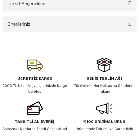
Taksit Seçenekleri
Bu ürüne ilk yorumu siz yapın!
y Thai
Önerileriniz
Yorum Yaz
stıkları
Bu ürünün fiyat bilgisi, resim, ürün açıklamalarında ve diğer konularda
yetersiz gördüğünüz noktaları öneri formunu kullanarak tarafımıza
iletebilirsiniz.
Görüş ve önerileriniz için teşekkür ederiz.
r
Ürün resmi kalitesiz, bozuk veya görüntülenemiyor.
ÜCRETSİZ KARGO
GENİŞ TESLİM AĞI
vüş)
Ürün açıklamasında eksik bilgiler bulunuyor.
2000 TL Üzeri Alışverişlerinizde Kargo
Türkiye’nin Her Noktasına Gönderim
Ücretsiz
İmkanı
Ürün bilgilerinde hatalar bulunuyor.
Ürün fiyatı diğer sitelerden daha pahalı.
Bu ürüne benzer farklı alternatifler olmalı.
TAKSİTLİ ALIŞVERİŞ
%100 ORİJİNAL ÜRÜN
er
Anlaşmalı Kartlarda Taksit Seçenekleri
Ürünlerimiz Faturalı ve Garantilidir