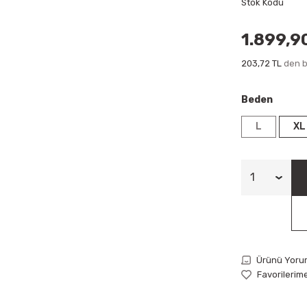
Stok Kodu
1.899,9
203,72 TL
den b
Beden
L
XL
Ürünü Yoru