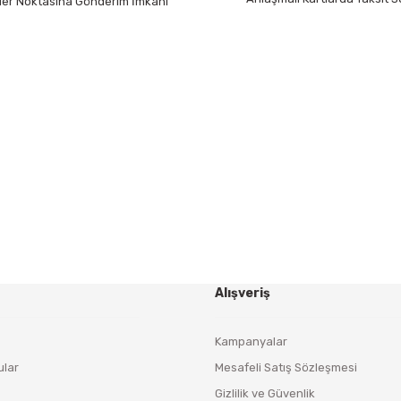
 Her Noktasına Gönderim İmkanı
Gönder
HABER BÜLTENİ
Yeniliklerden ve Kampanyalardan Haberdar Olmak İçin
Haber Bültenimize Kaydolun
KAYDOL
Alışveriş
Kampanyalar
ular
Mesafeli Satış Sözleşmesi
Gizlilik ve Güvenlik