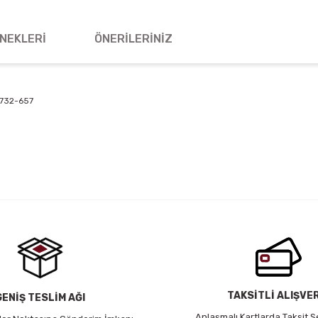
NEKLERI
ÖNERILERINIZ
H8732-657
 yetersiz gördüğünüz noktaları öneri formunu kullanarak tarafımıza iletebil
Bu ürüne ilk yorumu siz yapın!
Yorum Yaz
TAKSİTLİ ALIŞVE
GENİŞ TESLİM AĞI
Anlaşmalı Kartlarda Taksit S