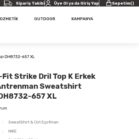
Sipariş Takibi
Üye Ol ya da Giriş Yap
Sepetim
(
)
OZMETİK
OUTDOOR
KAMPANYA
rmızı DH8732-657 XL
-Fit Strike Dril Top K Erkek
Antrenman Sweatshirt
 DH8732-657 XL
orum
SweatShirt & Üst Eşofman
NIKE