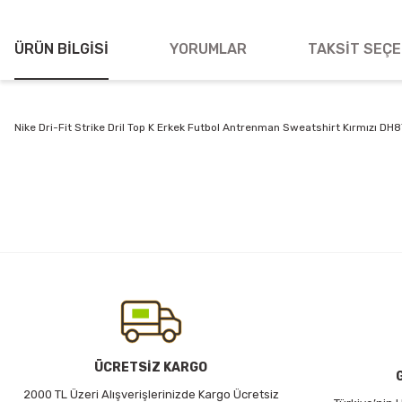
ÜRÜN BILGISI
YORUMLAR
TAKSIT SEÇE
Nike Dri-Fit Strike Dril Top K Erkek Futbol Antrenman Sweatshirt Kırmızı D
Bu ürünün fiyat bilgisi, resim, ürün açıklamalarında ve diğer konularda
Görüş ve önerileriniz için teşekkür ederiz.
Ürün resmi kalitesiz, bozuk veya görüntülenemiyor.
Ürün açıklamasında eksik bilgiler bulunuyor.
Ürün bilgilerinde hatalar bulunuyor.
Ürün fiyatı diğer sitelerden daha pahalı.
Bu ürüne benzer farklı alternatifler olmalı.
ÜCRETSİZ KARGO
2000 TL Üzeri Alışverişlerinizde Kargo Ücretsiz