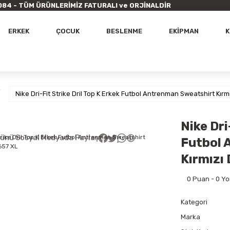
9 7084 - TÜM ÜRÜNLERİMİZ FATURALI ve ORJİNALDİR
ERKEK
ÇOCUK
BESLENME
EKİPMAN
K
Nike Dri-Fit Strike Dril Top K Erkek Futbol Antrenman Sweatshirt Kı
Nike Dri
ünü Sosyal Medyada Paylaş
Futbol 
Kırmızı
0 Puan - 0 Y
Kategori
Marka