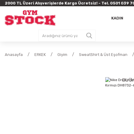
2000 TL Üzeri Alışverişlerde Kargo Ücretsiz! - Tel. 0501 03
KADIN
Anasayfa
ERKEK
Giyim
SweatShirt & Üst Eşofman
Bu Ür