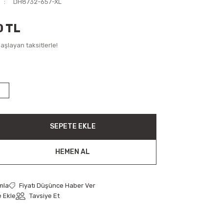
DH8732-657-XL
0 TL
aşlayan taksitlerle!
SEPETE EKLE
HEMEN AL
mla
Fiyatı Düşünce Haber Ver
Tavsiye Et