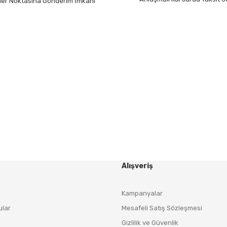
 Her Noktasına Gönderim İmkanı
Gönder
HABER BÜLTENİ
Yeniliklerden ve Kampanyalardan Haberdar Olmak İçin
Haber Bültenimize Kaydolun
KAYDOL
Alışveriş
Kampanyalar
ular
Mesafeli Satış Sözleşmesi
Gizlilik ve Güvenlik