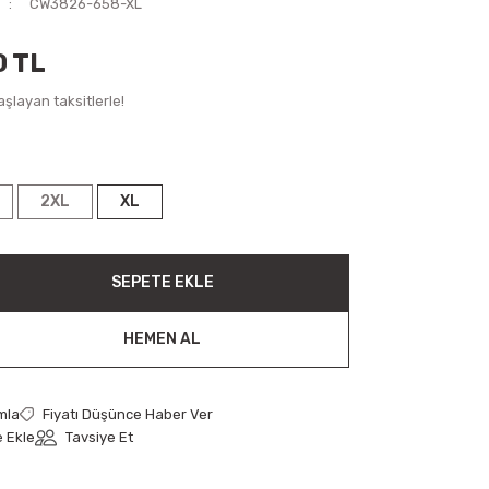
CW3826-658-XL
0 TL
şlayan taksitlerle!
2XL
XL
SEPETE EKLE
HEMEN AL
mla
Fiyatı Düşünce Haber Ver
Tavsiye Et