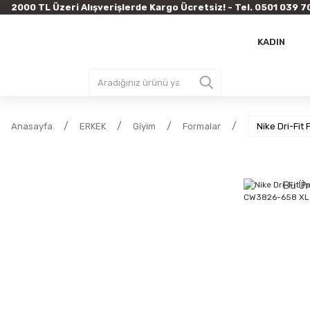
2000 TL Üzeri Alışverişlerde Kargo Ücretsiz! - Tel. 0501 03
KADIN
Anasayfa
ERKEK
Giyim
Formalar
Nike Dri-Fit
Bu Ür