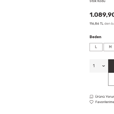
Stok Kodu
1.089,9
116,86 TL
den ba
Beden
L
M
Ürünü Yoru