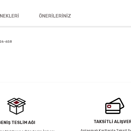
NEKLERI
ÖNERILERINIZ
3826-658
 yetersiz gördüğünüz noktaları öneri formunu kullanarak tarafımıza iletebil
Bu ürüne ilk yorumu siz yapın!
Yorum Yaz
TAKSİTLİ ALIŞVE
GENİŞ TESLİM AĞI
Anlaşmalı Kartlarda Taksit S