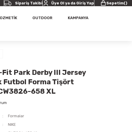
Sipariş Takibi
Üye Ol ya da Giriş Yap
Sepetim
(
)
OZMETİK
OUTDOOR
KAMPANYA
-Fit Park Derby III Jersey
k Futbol Forma Tişört
 CW3826-658 XL
orum
Formalar
NIKE