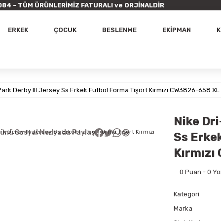
9 7084 - TÜM ÜRÜNLERİMİZ FATURALI ve ORJİNALDİR
ERKEK
ÇOCUK
BESLENME
EKİPMAN
K
 Park Derby III Jersey Ss Erkek Futbol Forma Tişört Kırmızı CW3826-658 XL
Nike Dri
ünü Sosyal Medyada Paylaş
Ss Erke
Kırmızı
0 Puan - 0 Y
Kategori
Marka