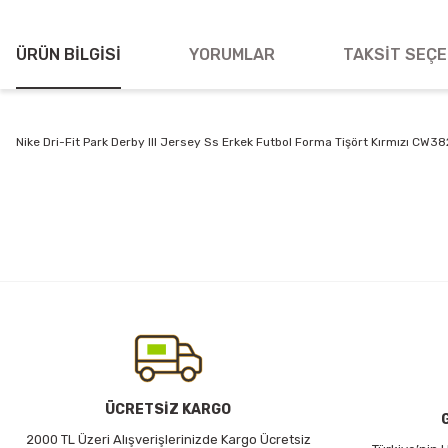
ÜRÜN BILGISI
YORUMLAR
TAKSIT SEÇE
Nike Dri-Fit Park Derby III Jersey Ss Erkek Futbol Forma Tişört Kırmızı CW
Bu ürünün fiyat bilgisi, resim, ürün açıklamalarında ve diğer konularda
Görüş ve önerileriniz için teşekkür ederiz.
Ürün resmi kalitesiz, bozuk veya görüntülenemiyor.
Ürün açıklamasında eksik bilgiler bulunuyor.
Ürün bilgilerinde hatalar bulunuyor.
Ürün fiyatı diğer sitelerden daha pahalı.
Bu ürüne benzer farklı alternatifler olmalı.
ÜCRETSİZ KARGO
2000 TL Üzeri Alışverişlerinizde Kargo Ücretsiz