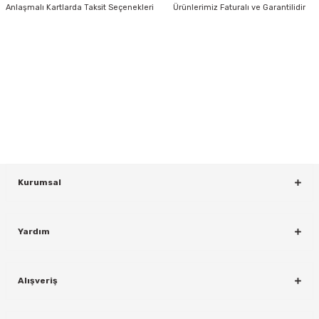
Anlaşmalı Kartlarda Taksit Seçenekleri
Ürünlerimiz Faturalı ve Garantilidir
HABER BÜLTENİ
Gönder
Yeniliklerden ve Kampanyalardan Haberdar Olmak İçin Haber
Bültenimize Kaydolun
KAYDOL
rı
Kurumsal
Yardım
Alışveriş