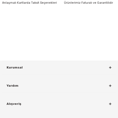
Anlaşmalı Kartlarda Taksit Seçenekleri
Ürünlerimiz Faturalı ve Garantilidir
HABER BÜLTENİ
Gönder
Yeniliklerden ve Kampanyalardan Haberdar Olmak İçin Haber
Bültenimize Kaydolun
KAYDOL
rı
Kurumsal
Yardım
Alışveriş