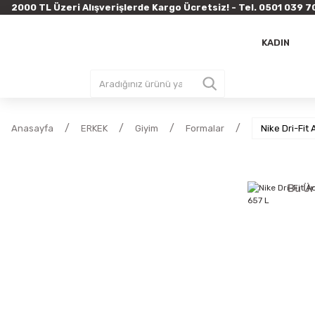
2000 TL Üzeri Alışverişlerde Kargo Ücretsiz! - Tel. 0501 03
KADIN
Anasayfa
ERKEK
Giyim
Formalar
Nike Dri-Fit
Bu Ür