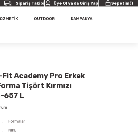
Sipariş Takibi
Üye Ol ya da Giriş Yap
Sepetim
(
)
OZMETİK
OUTDOOR
KAMPANYA
i-Fit Academy Pro Erkek
Forma Tişört Kırmızı
-657 L
orum
Formalar
NIKE