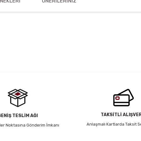
NEKLERI
ÖNERILERINIZ
 yetersiz gördüğünüz noktaları öneri formunu kullanarak tarafımıza iletebil
Bu ürüne ilk yorumu siz yapın!
Yorum Yaz
TAKSİTLİ ALIŞVE
GENİŞ TESLİM AĞI
Anlaşmalı Kartlarda Taksit S
 Her Noktasına Gönderim İmkanı