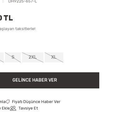
DH9225-657-L
0 TL
şlayan taksitlerle!
S
2XL
XL
GELINCE HABER VER
mla
Fiyatı Düşünce Haber Ver
Tavsiye Et