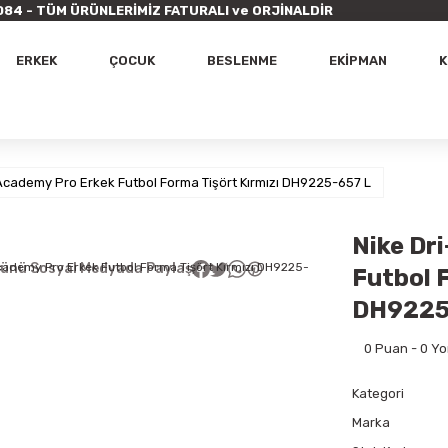
9 7084 - TÜM ÜRÜNLERİMİZ FATURALI ve ORJİNALDİR
ERKEK
ÇOCUK
BESLENME
EKİPMAN
K
 Academy Pro Erkek Futbol Forma Tişört Kırmızı DH9225-657 L
Nike Dr
ünü Sosyal Medyada Paylaş
Futbol 
DH9225
0 Puan - 0 Y
Kategori
Marka