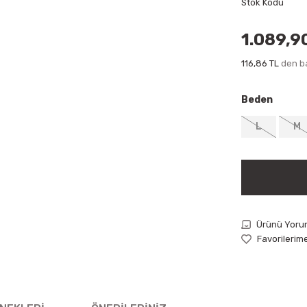
Stok Kodu
1.089,9
116,86 TL
den ba
Beden
L
M
Ürünü Yoru