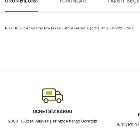
ÜRÜN BILGISI
YORUMLAR
TAKSIT SEÇE
Nike Dri-Fit Academy Pro Erkek Futbol Forma Tişört Kırmızı DH9225-657
Bu ürünün fiyat bilgisi, resim, ürün açıklamalarında ve diğer konularda
Görüş ve önerileriniz için teşekkür ederiz.
Ürün resmi kalitesiz, bozuk veya görüntülenemiyor.
Ürün açıklamasında eksik bilgiler bulunuyor.
Ürün bilgilerinde hatalar bulunuyor.
Ürün fiyatı diğer sitelerden daha pahalı.
Bu ürüne benzer farklı alternatifler olmalı.
ÜCRETSİZ KARGO
2000 TL Üzeri Alışverişlerinizde Kargo Ücretsiz
Türkiye’nin