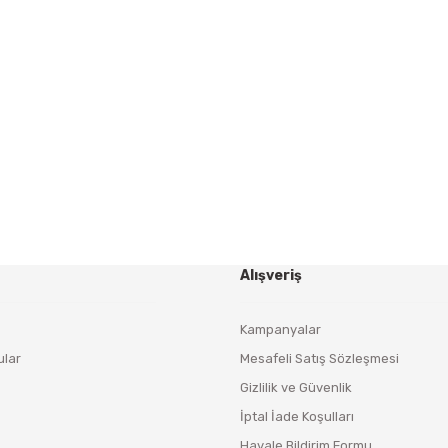
Gönder
HABER BÜLTENİ
Yeniliklerden ve Kampanyalardan Haberdar Olmak İçin
Haber Bültenimize Kaydolun
KAYDOL
Alışveriş
Kampanyalar
ular
Mesafeli Satış Sözleşmesi
Gizlilik ve Güvenlik
İptal İade Koşulları
Havale Bildirim Formu