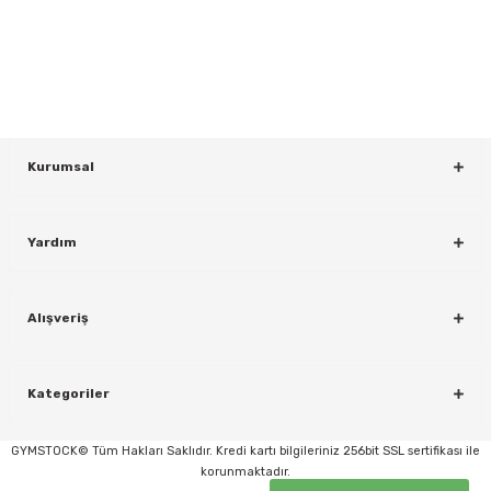
Bültenimize Kaydolun
KAYDOL
Kurumsal
Yardım
rı
Alışveriş
Kategoriler
GYMSTOCK© Tüm Hakları Saklıdır. Kredi kartı bilgileriniz 256bit SSL sertifikası ile
korunmaktadır.