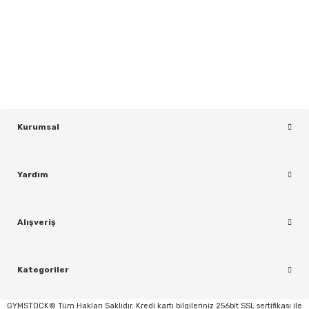
Gönder
Yeniliklerden ve Kampanyalardan Haberdar Olmak İçin Haber
Bültenimize Kaydolun
KAYDOL
Kurumsal
Yardım
rı
Alışveriş
Kategoriler
GYMSTOCK© Tüm Hakları Saklıdır. Kredi kartı bilgileriniz 256bit SSL sertifikası ile