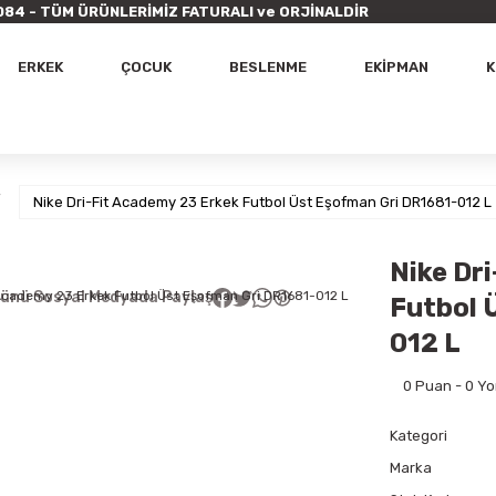
9 7084 - TÜM ÜRÜNLERİMİZ FATURALI ve ORJİNALDİR
ERKEK
ÇOCUK
BESLENME
EKİPMAN
K
Nike Dri-Fit Academy 23 Erkek Futbol Üst Eşofman Gri DR1681-012 L
Nike Dr
ünü Sosyal Medyada Paylaş
Futbol 
012 L
0 Puan - 0 Y
Kategori
Marka