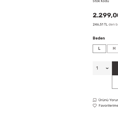
Stok Kodu
2.299,0
246,51 TL
den ba
Beden
L
M
Ürünü Yoru