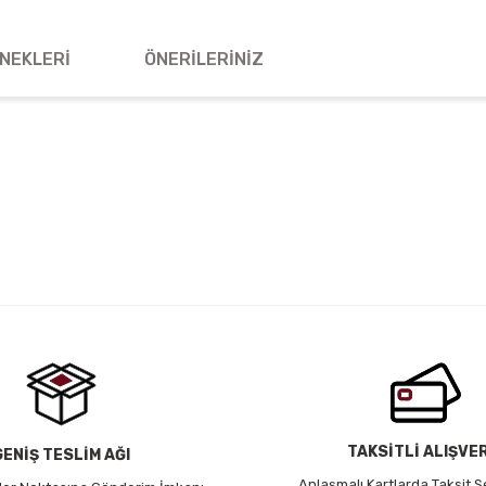
NEKLERI
ÖNERILERINIZ
 yetersiz gördüğünüz noktaları öneri formunu kullanarak tarafımıza iletebil
Bu ürüne ilk yorumu siz yapın!
Yorum Yaz
TAKSİTLİ ALIŞVE
GENİŞ TESLİM AĞI
Anlaşmalı Kartlarda Taksit S