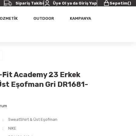
Sipariş Takibi
Üye Ol ya da Giriş Yap
Sepetim
(
)
OZMETİK
OUTDOOR
KAMPANYA
i-Fit Academy 23 Erkek
Üst Eşofman Gri DR1681-
orum
SweatShirt & Üst Eşofman
NIKE