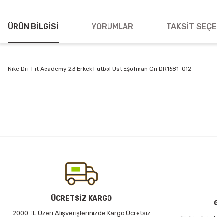
ÜRÜN BILGISI
YORUMLAR
TAKSIT SEÇE
Nike Dri-Fit Academy 23 Erkek Futbol Üst Eşofman Gri DR1681-012
Bu ürünün fiyat bilgisi, resim, ürün açıklamalarında ve diğer konularda
Görüş ve önerileriniz için teşekkür ederiz.
Ürün resmi kalitesiz, bozuk veya görüntülenemiyor.
Ürün açıklamasında eksik bilgiler bulunuyor.
Ürün bilgilerinde hatalar bulunuyor.
Ürün fiyatı diğer sitelerden daha pahalı.
Bu ürüne benzer farklı alternatifler olmalı.
ÜCRETSİZ KARGO
2000 TL Üzeri Alışverişlerinizde Kargo Ücretsiz