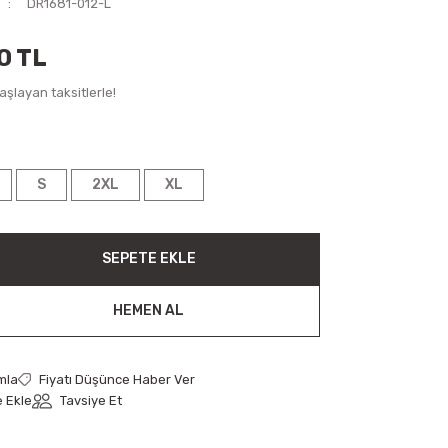
DR1681-012-L
0 TL
şlayan taksitlerle!
S
2XL
XL
SEPETE EKLE
HEMEN AL
mla
Fiyatı Düşünce Haber Ver
Tavsiye Et