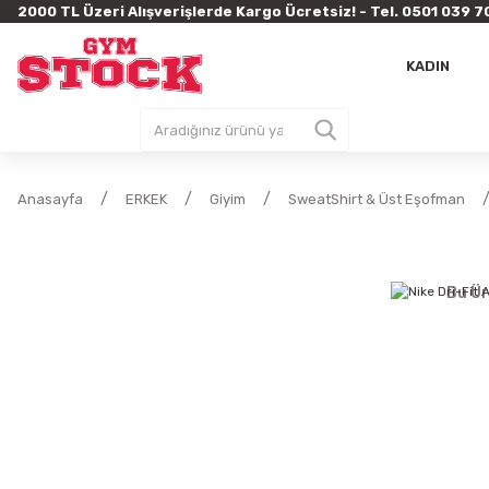
2000 TL Üzeri Alışverişlerde Kargo Ücretsiz! - Tel. 0501 03
KADIN
Anasayfa
ERKEK
Giyim
SweatShirt & Üst Eşofman
Bu Ür