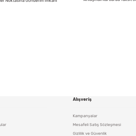
 Her Noktasına Gönderim İmkanı
Gönder
HABER BÜLTENİ
Yeniliklerden ve Kampanyalardan Haberdar Olmak İçin
Haber Bültenimize Kaydolun
KAYDOL
Alışveriş
Kampanyalar
ular
Mesafeli Satış Sözleşmesi
Gizlilik ve Güvenlik