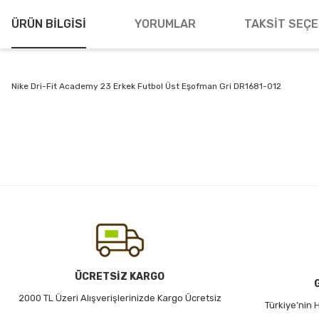
ÜRÜN BILGISI
YORUMLAR
TAKSIT SEÇE
Nike Dri-Fit Academy 23 Erkek Futbol Üst Eşofman Gri DR1681-012
Bu ürünün fiyat bilgisi, resim, ürün açıklamalarında ve diğer konularda
Görüş ve önerileriniz için teşekkür ederiz.
Ürün resmi kalitesiz, bozuk veya görüntülenemiyor.
Ürün açıklamasında eksik bilgiler bulunuyor.
Ürün bilgilerinde hatalar bulunuyor.
Ürün fiyatı diğer sitelerden daha pahalı.
Bu ürüne benzer farklı alternatifler olmalı.
ÜCRETSİZ KARGO
2000 TL Üzeri Alışverişlerinizde Kargo Ücretsiz
Türkiye’nin