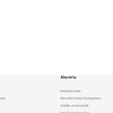
Gönder
HABER BÜLTENİ
Yeniliklerden ve Kampanyalardan Haberdar Olmak İçin
Haber Bültenimize Kaydolun
KAYDOL
Alışveriş
Kampanyalar
ular
Mesafeli Satış Sözleşmesi
Gizlilik ve Güvenlik
İptal İade Koşulları