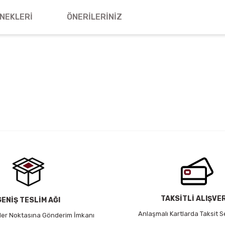
NEKLERI
ÖNERILERINIZ
 yetersiz gördüğünüz noktaları öneri formunu kullanarak tarafımıza iletebil
Bu ürüne ilk yorumu siz yapın!
Yorum Yaz
TAKSİTLİ ALIŞVE
GENİŞ TESLİM AĞI
Anlaşmalı Kartlarda Taksit S
 Her Noktasına Gönderim İmkanı