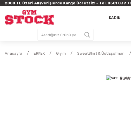
2000 TL Üzeri Alışverişlerde Kargo Ücretsiz! - Tel. 0501 03
KADIN
Anasayfa
ERKEK
Giyim
SweatShirt & Üst Eşofman
Bu Ür