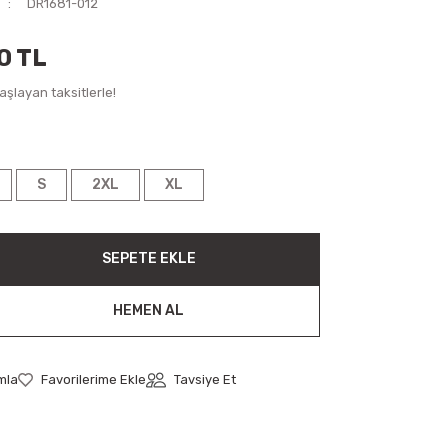
DR1681-012
0 TL
şlayan taksitlerle!
S
2XL
XL
SEPETE EKLE
HEMEN AL
mla
Tavsiye Et