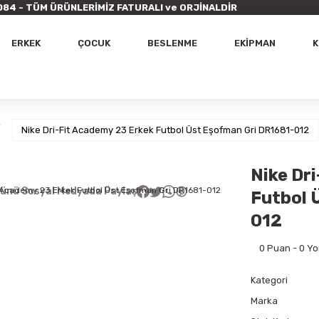
9 7084 - TÜM ÜRÜNLERİMİZ FATURALI ve ORJİNALDİR
ERKEK
ÇOCUK
BESLENME
EKİPMAN
K
Nike Dri-Fit Academy 23 Erkek Futbol Üst Eşofman Gri DR1681-012
Nike Dr
ünü Sosyal Medyada Paylaş
Futbol 
012
0 Puan - 0 Y
Kategori
Marka