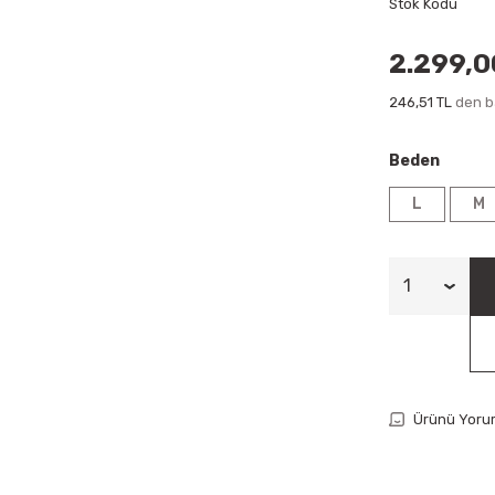
Stok Kodu
2.299,0
246,51 TL
den ba
Beden
L
M
Ürünü Yoru