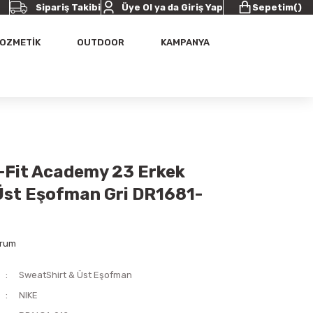
Sipariş Takibi
Üye Ol ya da Giriş Yap
Sepetim
(
)
OZMETİK
OUTDOOR
KAMPANYA
i-Fit Academy 23 Erkek
Üst Eşofman Gri DR1681-
orum
SweatShirt & Üst Eşofman
NIKE