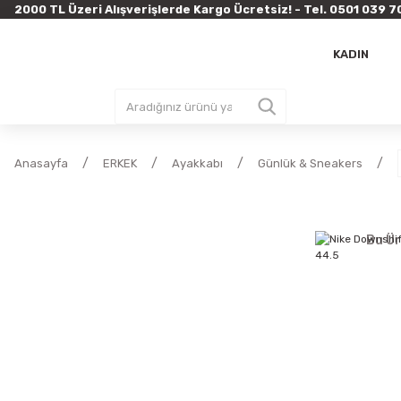
2000 TL Üzeri Alışverişlerde Kargo Ücretsiz! - Tel. 0501 03
KADIN
Anasayfa
ERKEK
Ayakkabı
Günlük & Sneakers
Bu Ür