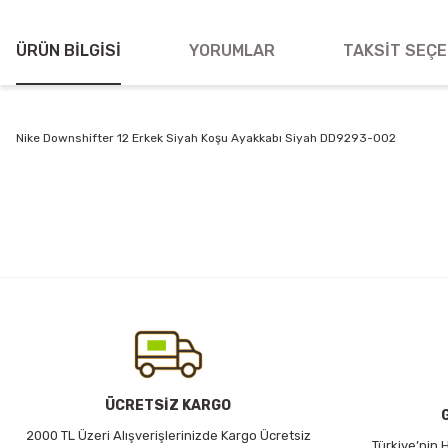
ÜRÜN BILGISI
YORUMLAR
TAKSIT SEÇE
Nike Downshifter 12 Erkek Siyah Koşu Ayakkabı Siyah DD9293-002
Bu ürünün fiyat bilgisi, resim, ürün açıklamalarında ve diğer konularda
Görüş ve önerileriniz için teşekkür ederiz.
Ürün resmi kalitesiz, bozuk veya görüntülenemiyor.
Ürün açıklamasında eksik bilgiler bulunuyor.
Ürün bilgilerinde hatalar bulunuyor.
Ürün fiyatı diğer sitelerden daha pahalı.
Bu ürüne benzer farklı alternatifler olmalı.
ÜCRETSİZ KARGO
2000 TL Üzeri Alışverişlerinizde Kargo Ücretsiz
Türkiye’nin