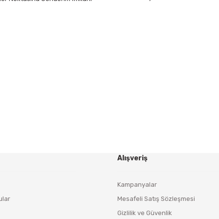
Gönder
HABER BÜLTENİ
Yeniliklerden ve Kampanyalardan Haberdar Olmak İçin
Haber Bültenimize Kaydolun
KAYDOL
Alışveriş
Kampanyalar
ular
Mesafeli Satış Sözleşmesi
Gizlilik ve Güvenlik