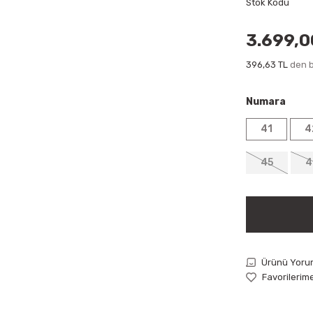
Stok Kodu
3.699,0
396,63 TL
den b
Numara
41
4
45
4
Ürünü Yoru