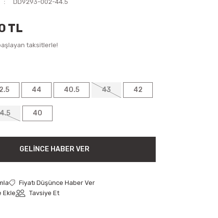
DD9293-002-44.5
0 TL
aşlayan taksitlerle!
2.5
44
40.5
43
42
4.5
40
GELINCE HABER VER
mla
Fiyatı Düşünce Haber Ver
Tavsiye Et