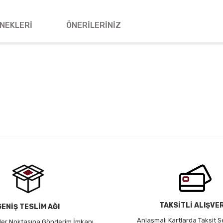
NEKLERI
ÖNERILERINIZ
 yetersiz gördüğünüz noktaları öneri formunu kullanarak tarafımıza iletebil
Bu ürüne ilk yorumu siz yapın!
Yorum Yaz
TAKSİTLİ ALIŞVE
GENİŞ TESLİM AĞI
Anlaşmalı Kartlarda Taksit S
 Her Noktasına Gönderim İmkanı