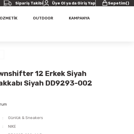
Sipariş Takibi
Üye Ol ya da Giriş Yap
Sepetim
(
)
OZMETİK
OUTDOOR
KAMPANYA
5
wnshifter 12 Erkek Siyah
akkabı Siyah DD9293-002
orum
Günlük & Sneakers
NIKE