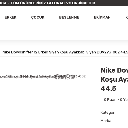
9 7084 - TÜM ÜRÜNLERİMİZ FATURALI ve ORJİNALDİR
ERKEK
ÇOCUK
BESLENME
EKİPMAN
K
Nike Downshifter 12 Erkek Siyah Koşu Ayakkabı Siyah DD9293-002 44.
Nike Do
ünü Sosyal Medyada Paylaş
Koşu Ay
44.5
0 Puan - 0 Y
Kategori
Marka