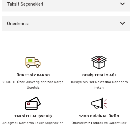
Taksit Seçenekleri
Bu ürüne ilk yorumu siz yapın!
y Thai
Önerileriniz
Yorum Yaz
stıkları
Bu ürünün fiyat bilgisi, resim, ürün açıklamalarında ve diğer konularda
yetersiz gördüğünüz noktaları öneri formunu kullanarak tarafımıza
iletebilirsiniz.
Görüş ve önerileriniz için teşekkür ederiz.
r
Ürün resmi kalitesiz, bozuk veya görüntülenemiyor.
ÜCRETSİZ KARGO
GENİŞ TESLİM AĞI
vüş)
Ürün açıklamasında eksik bilgiler bulunuyor.
2000 TL Üzeri Alışverişlerinizde Kargo
Türkiye’nin Her Noktasına Gönderim
Ücretsiz
İmkanı
Ürün bilgilerinde hatalar bulunuyor.
Ürün fiyatı diğer sitelerden daha pahalı.
Bu ürüne benzer farklı alternatifler olmalı.
TAKSİTLİ ALIŞVERİŞ
%100 ORİJİNAL ÜRÜN
er
Anlaşmalı Kartlarda Taksit Seçenekleri
Ürünlerimiz Faturalı ve Garantilidir