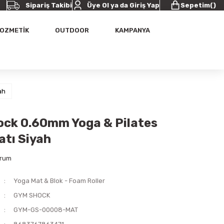
Sipariş Takibi
Üye Ol ya da Giriş Yap
Sepetim
(
)
OZMETİK
OUTDOOR
KAMPANYA
ah
ck 0.60mm Yoga & Pilates
tı Siyah
orum
Yoga Mat & Blok - Foam Roller
GYM SHOCK
GYM-GS-00008-MAT