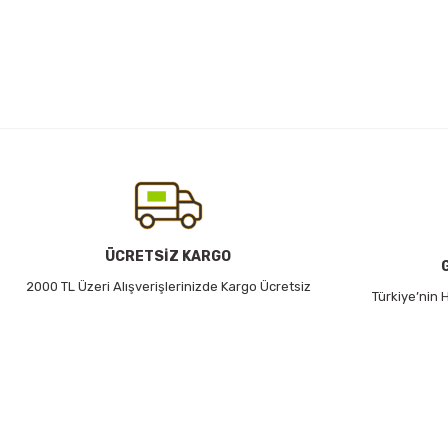
Bu ürünün fiyat bilgisi, resim, ürün açıklamalarında ve diğer konularda
Görüş ve önerileriniz için teşekkür ederiz.
Ürün resmi kalitesiz, bozuk veya görüntülenemiyor.
Ürün açıklamasında eksik bilgiler bulunuyor.
Ürün bilgilerinde hatalar bulunuyor.
Ürün fiyatı diğer sitelerden daha pahalı.
Bu ürüne benzer farklı alternatifler olmalı.
ÜCRETSİZ KARGO
2000 TL Üzeri Alışverişlerinizde Kargo Ücretsiz
Türkiye’nin