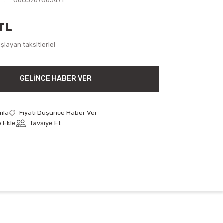
8683767863471
TL
layan taksitlerle!
GELINCE HABER VER
mla
Fiyatı Düşünce Haber Ver
Tavsiye Et