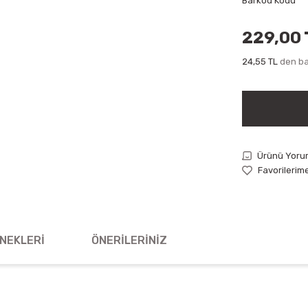
Barkod Kodu
229,00 
24,55 TL
den baş
Ürünü Yoru
NEKLERI
ÖNERILERINIZ