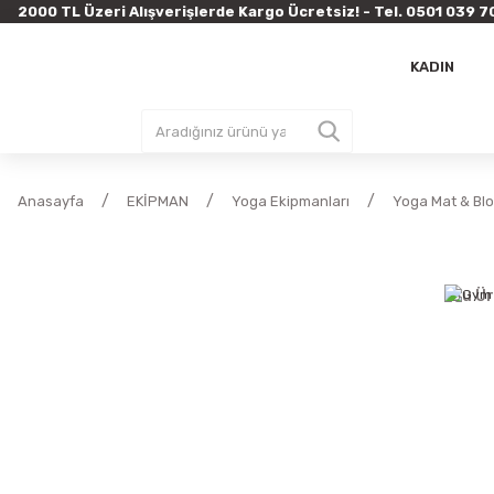
2000 TL Üzeri Alışverişlerde Kargo Ücretsiz! - Tel. 0501 03
KADIN
Anasayfa
EKİPMAN
Yoga Ekipmanları
Yoga Mat & Blo
Bu Ür