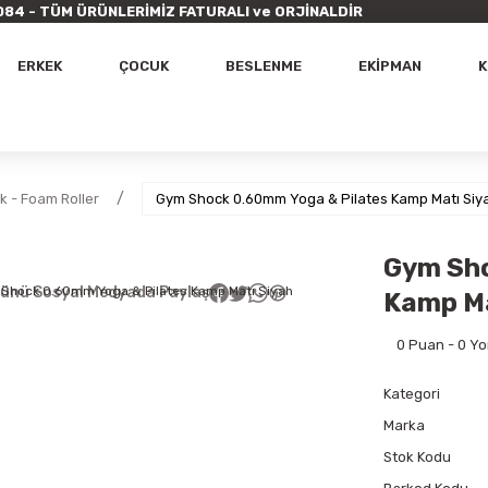
9 7084 - TÜM ÜRÜNLERİMİZ FATURALI ve ORJİNALDİR
ERKEK
ÇOCUK
BESLENME
EKİPMAN
K
k - Foam Roller
Gym Shock 0.60mm Yoga & Pilates Kamp Matı Siy
Gym Sho
ünü Sosyal Medyada Paylaş
Kamp Ma
0 Puan - 0 Y
Kategori
Marka
Stok Kodu