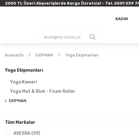
2000 TL Üzeri Alışverişlerde Kargo Ücretsiz! - Tel. 0501 03
KADIN
Anasayfa
EKİPMAN
Yoga Ekipmanları
Yoga Ekipmanları
Yoga Kemeri
Yoga Mat & Blok - Foam Roller
EKİPMAN
Tüm Markalar
AVESSA (59)