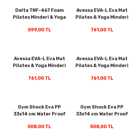
Delta TNF-467 Foam
Avessa EVA-L Eva Mat
Pilates Minderi & Yoga
Pilates & Yoga Minderi
Matı 180x60 Cm x 10
190x90x1 cm Mavi
599,00 TL
761,00 TL
Mm Mor
Avessa EVA-L Eva Mat
Avessa EVA-L Eva Mat
Pilates & Yoga Minderi
Pilates & Yoga Minderi
190x90x1 cm Pembe
190x90x1 cm Lila
761,00 TL
761,00 TL
Gym Shock Eva PP
Gym Shock Eva PP
33x14 cm Water Proof
33x14 cm Water Proof
Foam Roller Turuncu
Foam Roller Saks Mavi
508,00 TL
508,00 TL