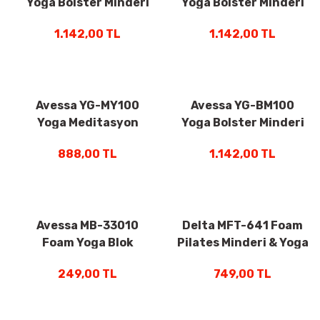
Yoga Bolster Minderi
Yoga Bolster Minderi
Mor
Yeşil
1.142,00 TL
1.142,00 TL
Avessa YG-MY100
Avessa YG-BM100
Yoga Meditasyon
Yoga Bolster Minderi
Minderi Yeşil
Turuncu
888,00 TL
1.142,00 TL
Avessa MB-33010
Delta MFT-641 Foam
Foam Yoga Blok
Pilates Minderi & Yoga
Desenli/Gri
Matı 180x60 Cm x 15
249,00 TL
749,00 TL
Mm Antrasit