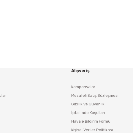
HABER BÜLTENİ
Yeniliklerden ve Kampanyalardan Haberdar Olmak İçin
Haber Bültenimize Kaydolun
KAYDOL
Alışveriş
Kampanyalar
ular
Mesafeli Satış Sözleşmesi
Gizlilik ve Güvenlik
İptal İade Koşulları
Havale Bildirim Formu
Kişisel Veriler Politikası