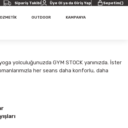
Sipariş Takibi
Üye Ol ya da Giriş Yap
Sepetim
(
)
OZMETİK
OUTDOOR
KAMPANYA
 yoga yolculuğunuzda GYM STOCK yanınızda. İster
kipmanlarımızla her seans daha konforlu, daha
ar
ışları