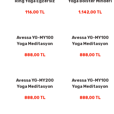
Ring Yoga Egzersiz
Yoga Bolster Minderi
Aleti Yeşil
Pembe
116,00 TL
1.142,00 TL
Avessa YG-MY100
Avessa YG-MY100
Yoga Meditasyon
Yoga Meditasyon
Minderi Pembe
Minderi Mor
888,00 TL
888,00 TL
Avessa YG-MY200
Avessa YG-MY100
Yoga Meditasyon
Yoga Meditasyon
Minderi Krem Rengi
Minderi Turuncu
888,00 TL
888,00 TL