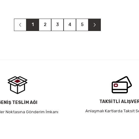
1
2
3
4
5
TAKSİTLİ ALIŞVE
GENİŞ TESLİM AĞI
Anlaşmalı Kartlarda Taksit S
 Her Noktasına Gönderim İmkanı