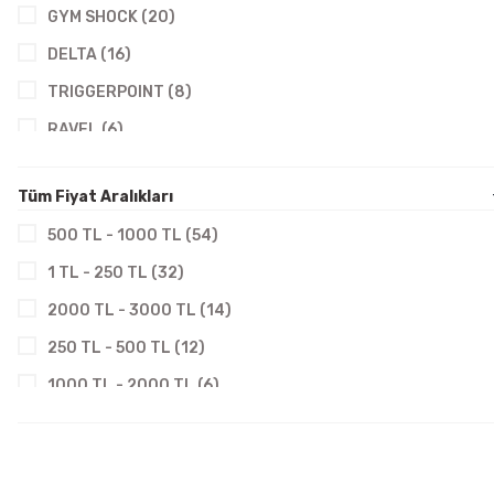
GYM SHOCK (20)
DELTA (16)
TRIGGERPOINT (8)
RAVEL (6)
WAWAYS (6)
Tüm Fiyat Aralıkları
NIKE (4)
500 TL - 1000 TL (54)
1 TL - 250 TL (32)
2000 TL - 3000 TL (14)
250 TL - 500 TL (12)
1000 TL - 2000 TL (6)
3000 TL - 5000 TL (1)