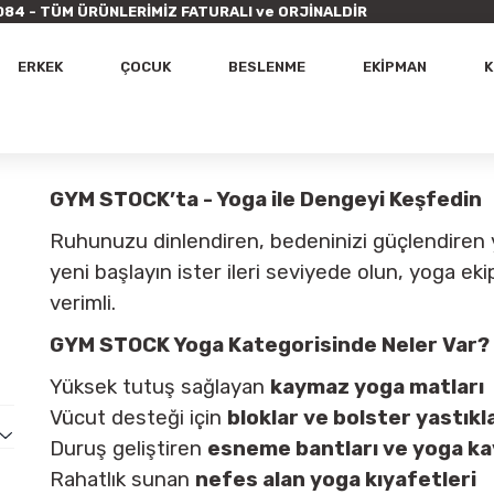
9 7084 - TÜM ÜRÜNLERİMİZ FATURALI ve ORJİNALDİR
ERKEK
ÇOCUK
BESLENME
EKİPMAN
K
GYM STOCK’ta - Yoga ile Dengeyi Keşfedin
Ruhunuzu dinlendiren, bedeninizi güçlendiren
yeni başlayın ister ileri seviyede olun, yoga e
verimli.
GYM STOCK Yoga Kategorisinde Neler Var?
Yüksek tutuş sağlayan
kaymaz yoga matları
Vücut desteği için
bloklar ve bolster yastıkl
Duruş geliştiren
esneme bantları ve yoga kay
Rahatlık sunan
nefes alan yoga kıyafetleri