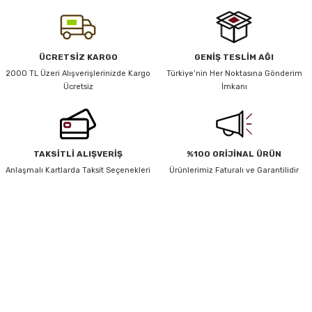
iletebilirsiniz.
Görüş ve önerileriniz için teşekkür ederiz.
y Thai
Ürün resmi kalitesiz, bozuk veya görüntülenemiyor.
ÜCRETSİZ KARGO
GENİŞ TESLİM AĞI
Ürün açıklamasında eksik bilgiler bulunuyor.
2000 TL Üzeri Alışverişlerinizde Kargo
Türkiye’nin Her Noktasına Gönderim
stıkları
Ücretsiz
İmkanı
Ürün bilgilerinde hatalar bulunuyor.
Ürün fiyatı diğer sitelerden daha pahalı.
Bu ürüne benzer farklı alternatifler olmalı.
r
TAKSİTLİ ALIŞVERİŞ
%100 ORİJİNAL ÜRÜN
Anlaşmalı Kartlarda Taksit Seçenekleri
Ürünlerimiz Faturalı ve Garantilidir
vüş)
HABER BÜLTENİ
Gönder
Yeniliklerden ve Kampanyalardan Haberdar Olmak İçin Haber
Bültenimize Kaydolun
KAYDOL
er