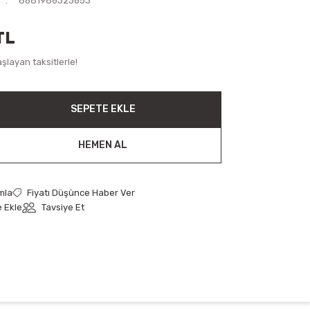
8681986323653
TL
şlayan taksitlerle!
SEPETE EKLE
HEMEN AL
mla
Fiyatı Düşünce Haber Ver
Tavsiye Et