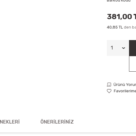
Barkod Kodu
381,00 
40,85 TL
den ba
Ürünü Yoru
NEKLERI
ÖNERILERINIZ