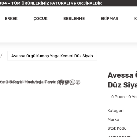
9 7084 - TÜM ÜRÜNLERİMİZ FATURALI ve ORJİNALDİR
ERKEK
ÇOCUK
BESLENME
EKİPMAN
K
Avessa Örgü Kumaş Yoga Kemeri Düz Siyah
Avessa 
ünü Sosyal Medyada Paylaş
Düz Siy
0 Puan - 0 Y
Kategori
Marka
Stok Kodu