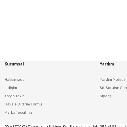
Kurumsal
Yardım
Hakkımızda
Yardım Merkezi
İletişim
Sık Sorulan Sor
Kargo Takibi
Sipariş
Havale Bildirim Formu
Marka Tescilimiz
GYMSTOCK© Tüm Hakları Saklıdır. Kredi kartı bilgileriniz 256bit SSL serti