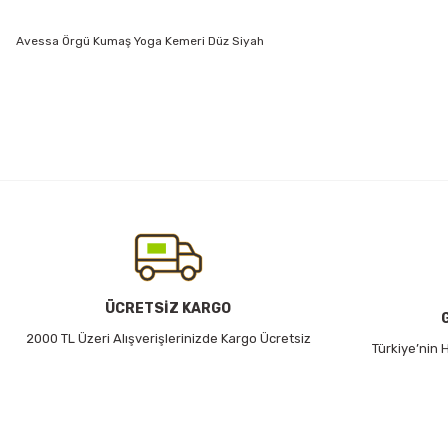
Avessa Örgü Kumaş Yoga Kemeri Düz Siyah
Bu ürünün fiyat bilgisi, resim, ürün açıklamalarında ve diğer konularda
Görüş ve önerileriniz için teşekkür ederiz.
Ürün resmi kalitesiz, bozuk veya görüntülenemiyor.
Ürün açıklamasında eksik bilgiler bulunuyor.
Ürün bilgilerinde hatalar bulunuyor.
Ürün fiyatı diğer sitelerden daha pahalı.
Bu ürüne benzer farklı alternatifler olmalı.
ÜCRETSİZ KARGO
2000 TL Üzeri Alışverişlerinizde Kargo Ücretsiz
Türkiye’nin