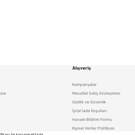
Yeniliklerden ve Kampanyalardan Haberdar Olmak İçin
Haber Bültenimize Kaydolun
KAYDOL
Alışveriş
Kampanyalar
ular
Mesafeli Satış Sözleşmesi
Gizlilik ve Güvenlik
İptal İade Koşulları
Havale Bildirim Formu
Kişisel Veriler Politikası
fikası ile korunmaktadır.