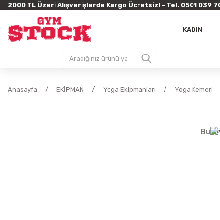
2000 TL Üzeri Alışverişlerde Kargo Ücretsiz! - Tel. 0501 03
KADIN
Anasayfa
EKİPMAN
Yoga Ekipmanları
Yoga Kemeri
Bu Ür