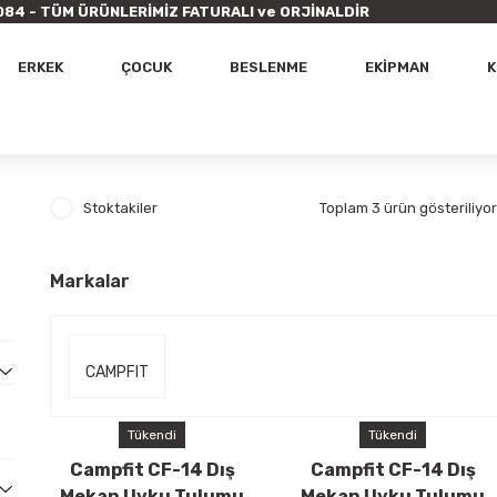
9 7084 - TÜM ÜRÜNLERİMİZ FATURALI ve ORJİNALDİR
ERKEK
ÇOCUK
BESLENME
EKİPMAN
K
Stoktakiler
Toplam 3 ürün gösteriliyor
Markalar
CAMPFIT
Tükendi
Tükendi
Campfit CF-14 Dış
Campfit CF-14 Dış
Mekan Uyku Tulumu
Mekan Uyku Tulumu