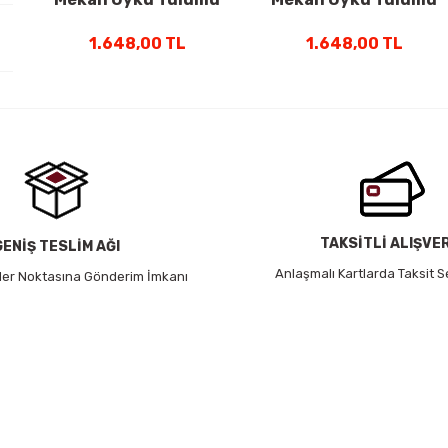
-10 Derece 1200Gr
-10 Derece 1200Gr
1.648,00 TL
1.648,00 TL
Siyah
Yeşil
TAKSİTLİ ALIŞVE
GENİŞ TESLİM AĞI
Anlaşmalı Kartlarda Taksit S
 Her Noktasına Gönderim İmkanı
HABER BÜLTENİ
Yeniliklerden ve Kampanyalardan Haberdar Olmak İçin
Haber Bültenimize Kaydolun