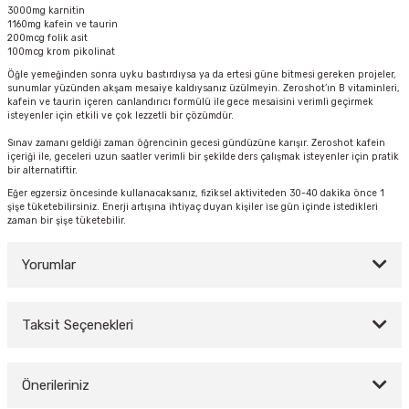
3000mg karnitin
1160mg kafein ve taurin
200mcg folik asit
100mcg krom pikolinat
y Thai
Öğle yemeğinden sonra uyku bastırdıysa ya da ertesi güne bitmesi gereken projeler,
sunumlar yüzünden akşam mesaiye kaldıysanız üzülmeyin. Zeroshot’ın B vitaminleri,
kafein ve taurin içeren canlandırıcı formülü ile gece mesaisini verimli geçirmek
stıkları
isteyenler için etkili ve çok lezzetli bir çözümdür.
Sınav zamanı geldiği zaman öğrencinin gecesi gündüzüne karışır. Zeroshot kafein
içeriği ile, geceleri uzun saatler verimli bir şekilde ders çalışmak isteyenler için pratik
bir alternatiftir.
Eğer egzersiz öncesinde kullanacaksanız, fiziksel aktiviteden 30-40 dakika önce 1
r
şişe tüketebilirsiniz. Enerji artışına ihtiyaç duyan kişiler ise gün içinde istedikleri
zaman bir şişe tüketebilir.
vüş)
Yorumlar
Taksit Seçenekleri
Bu ürüne ilk yorumu siz yapın!
er
Önerileriniz
Yorum Yaz