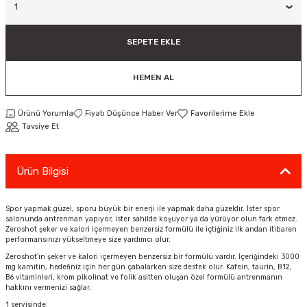
ar
Tişört
Valiz
Tişört
Makarna
Pet Vitaminleri
Taktik Tahtası
Boks Torbaları
Yağ ve Temizleyici Ürünler
Direnç Lastiği & Bandı
Tekmelik
Muay Thai Kıyafetleri
Top Taşıma Çantaları
Yüzücü Gözlükleri
SEPETE EKLE
teleri
Yağmurluk & Rüzgarlık
Müsli, Yulaf & Gevrekler
Vitamin & Mineral
Top Taşıma Çantaları
Boks Torbası & Aksesuar
Dizlik & Dirseklikler
Point Fight Eldiven
Yüzücü Setleri
HEMEN AL
ler
Öğütülmüş Gıdalar
Kask ve Koruyucu Ekipman
Eldivenler
Ürünü Yorumla
Fiyatı Düşünce Haber Ver
Pekmez, Macun & Şuruplar
Kemer & Korseler
Tavsiye Et
Aletleri
Pilates Çemberi
Ürün Bilgisi
Pilates Topları
Spor yapmak güzel, sporu büyük bir enerji ile yapmak daha güzeldir. İster spor
aha
Sauna Atlet & Tişört
salonunda antrenman yapıyor, ister sahilde koşuyor ya da yürüyor olun fark etmez.
Zeroshot şeker ve kalori içermeyen benzersiz formülü ile içtiğiniz ilk andan itibaren
performansınızı yükseltmeye size yardımcı olur.
ı
Şınav & Mekik Aletleri
Zeroshot’ın şeker ve kalori içermeyen benzersiz bir formülü vardır. İçeriğindeki 3000
mg karnitin, hedefiniz için her gün çabalarken size destek olur. Kafein, taurin, B12,
B6 vitaminleri, krom pikolinat ve folik asitten oluşan özel formülü antrenmanın
Step Tahtası
hakkını vermenizi sağlar.
1 servisinde: