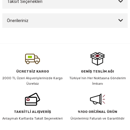
Taksit Seçenekleri
Bu ürüne ilk yorumu siz yapın!
y Thai
Önerileriniz
Yorum Yaz
stıkları
Bu ürünün fiyat bilgisi, resim, ürün açıklamalarında ve diğer konularda
yetersiz gördüğünüz noktaları öneri formunu kullanarak tarafımıza
iletebilirsiniz.
Görüş ve önerileriniz için teşekkür ederiz.
r
Ürün resmi kalitesiz, bozuk veya görüntülenemiyor.
ÜCRETSİZ KARGO
GENİŞ TESLİM AĞI
vüş)
Ürün açıklamasında eksik bilgiler bulunuyor.
2000 TL Üzeri Alışverişlerinizde Kargo
Türkiye’nin Her Noktasına Gönderim
Ücretsiz
İmkanı
Ürün bilgilerinde hatalar bulunuyor.
Ürün fiyatı diğer sitelerden daha pahalı.
Bu ürüne benzer farklı alternatifler olmalı.
TAKSİTLİ ALIŞVERİŞ
%100 ORİJİNAL ÜRÜN
er
Anlaşmalı Kartlarda Taksit Seçenekleri
Ürünlerimiz Faturalı ve Garantilidir