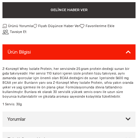
ar
Tişört
Valiz
Tişört
Makarna
Pet Vitaminleri
Taktik Tahtası
Boks Torbaları
Yağ ve Temizleyici Ürünler
Direnç Lastiği & Bandı
Tekmelik
Muay Thai Kıyafetleri
Top Taşıma Çantaları
Yüzücü Gözlükleri
GELINCE HABER VER
teleri
Yağmurluk & Rüzgarlık
Müsli, Yulaf & Gevrekler
Vitamin & Mineral
Top Taşıma Çantaları
Boks Torbası & Aksesuar
Dizlik & Dirseklikler
Point Fight Eldiven
Yüzücü Setleri
Ürünü Yorumla
Fiyatı Düşünce Haber Ver
Tavsiye Et
ler
Öğütülmüş Gıdalar
Kask ve Koruyucu Ekipman
Eldivenler
Ürün Bilgisi
Pekmez, Macun & Şuruplar
Kemer & Korseler
Aletleri
Pilates Çemberi
Z-Konzept Whey Isolate Protein, her servisinde 25 gram protein desteği sunan bir
gıda takviyesidir. Her servisi 110 kalori içeren izole protein tozu takviyesi, aynı
zamanda sporcular için önemli olan BCAA desteğini de sunar. İçerisinde 5600 mg
Pilates Topları
BCAA yer alır. Bunların yanı sıra Z-Konzept Whey Isolate Protein, sıfıra yakın oranda
şeker ve yağ içermesi ile ön plana çıkar. Formülasyonunda stevia tatlandırıcı
kullanılmıştır. Bunlara ek olarak 30 servislik yüksek servis oranı ile uzun süre
boyunca kullanılabilir ve çikolata aroması sayesinde kolaylıkla tüketilebilir.
aha
Sauna Atlet & Tişört
1 Servis: 30g
ı
Şınav & Mekik Aletleri
Yorumlar
Step Tahtası