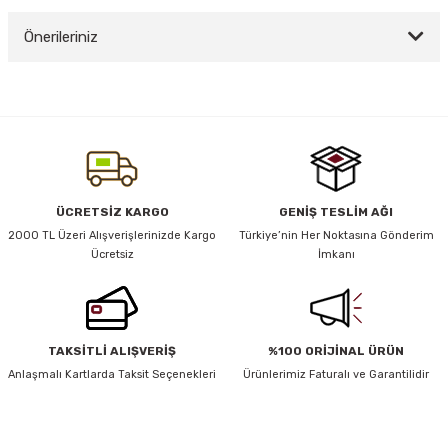
Önerileriniz
Yorum Yaz
y Thai
Bu ürünün fiyat bilgisi, resim, ürün açıklamalarında ve diğer konularda
yetersiz gördüğünüz noktaları öneri formunu kullanarak tarafımıza
stıkları
iletebilirsiniz.
Görüş ve önerileriniz için teşekkür ederiz.
Ürün resmi kalitesiz, bozuk veya görüntülenemiyor.
ÜCRETSİZ KARGO
GENİŞ TESLİM AĞI
r
Ürün açıklamasında eksik bilgiler bulunuyor.
2000 TL Üzeri Alışverişlerinizde Kargo
Türkiye’nin Her Noktasına Gönderim
Ücretsiz
İmkanı
Ürün bilgilerinde hatalar bulunuyor.
vüş)
Ürün fiyatı diğer sitelerden daha pahalı.
Bu ürüne benzer farklı alternatifler olmalı.
TAKSİTLİ ALIŞVERİŞ
%100 ORİJİNAL ÜRÜN
Anlaşmalı Kartlarda Taksit Seçenekleri
Ürünlerimiz Faturalı ve Garantilidir
er
HABER BÜLTENİ
Gönder