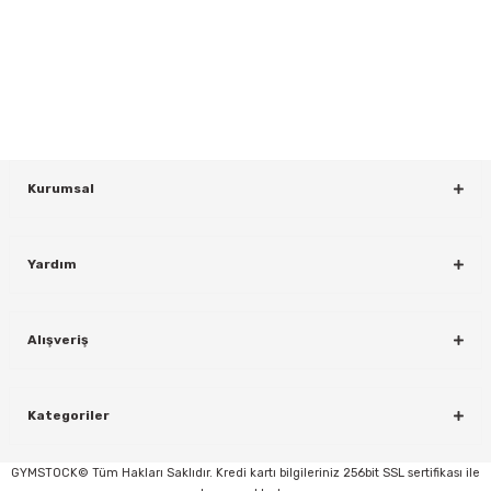
Yeniliklerden ve Kampanyalardan Haberdar Olmak İçin Haber
Bültenimize Kaydolun
KAYDOL
Kurumsal
Yardım
rı
Alışveriş
Kategoriler
GYMSTOCK© Tüm Hakları Saklıdır. Kredi kartı bilgileriniz 256bit SSL sertifikası ile