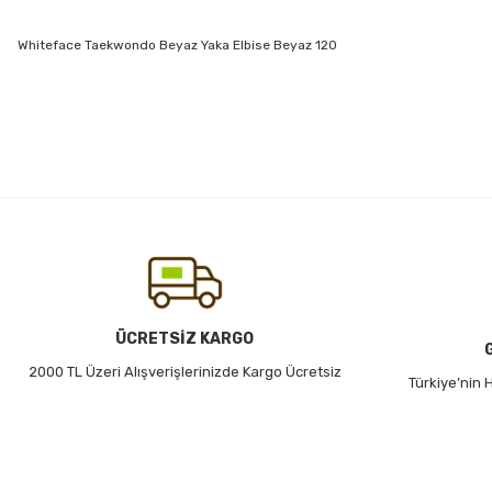
Whiteface Taekwondo Beyaz Yaka Elbise Beyaz 120
Bu ürünün fiyat bilgisi, resim, ürün açıklamalarında ve diğer konularda
Görüş ve önerileriniz için teşekkür ederiz.
Ürün resmi kalitesiz, bozuk veya görüntülenemiyor.
Ürün açıklamasında eksik bilgiler bulunuyor.
Ürün bilgilerinde hatalar bulunuyor.
Ürün fiyatı diğer sitelerden daha pahalı.
Bu ürüne benzer farklı alternatifler olmalı.
ÜCRETSİZ KARGO
2000 TL Üzeri Alışverişlerinizde Kargo Ücretsiz
Türkiye’nin