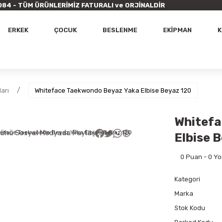
9 7084 - TÜM ÜRÜNLERİMİZ FATURALI ve ORJİNALDİR
ERKEK
ÇOCUK
BESLENME
EKİPMAN
K
arı
Whiteface Taekwondo Beyaz Yaka Elbise Beyaz 120
Whitefa
ünü Sosyal Medyada Paylaş
Elbise 
0 Puan - 0 Y
Kategori
Marka
Stok Kodu