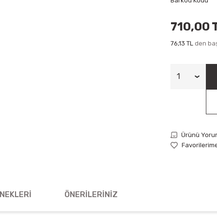
Barkod Kodu
710,00 
76,13 TL
den baş
Ürünü Yoru
NEKLERI
ÖNERILERINIZ