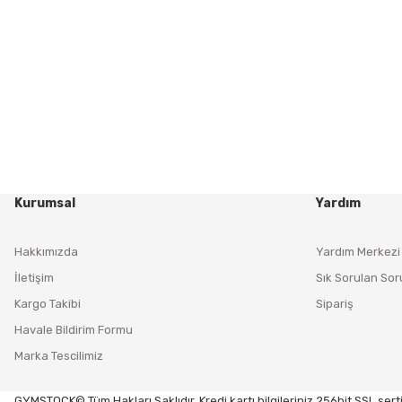
Kurumsal
Yardım
Hakkımızda
Yardım Merkezi
İletişim
Sık Sorulan Sor
Kargo Takibi
Sipariş
Havale Bildirim Formu
Marka Tescilimiz
GYMSTOCK© Tüm Hakları Saklıdır. Kredi kartı bilgileriniz 256bit SSL serti