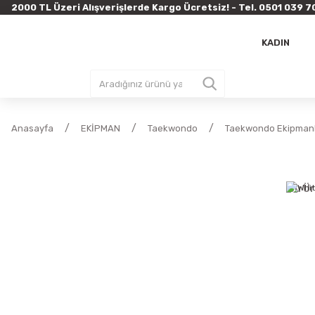
2000 TL Üzeri Alışverişlerde Kargo Ücretsiz! - Tel. 0501 03
KADIN
Anasayfa
EKİPMAN
Taekwondo
Taekwondo Ekipmanl
Bu Ür