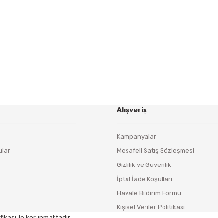
Yeniliklerden ve Kampanyalardan Haberdar Olmak İçin
Haber Bültenimize Kaydolun
KAYDOL
Alışveriş
Kampanyalar
ular
Mesafeli Satış Sözleşmesi
Gizlilik ve Güvenlik
İptal İade Koşulları
Havale Bildirim Formu
Kişisel Veriler Politikası
fikası ile korunmaktadır.