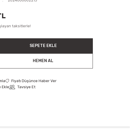
2024000002213
TL
layan taksitlerle!
SEPETE EKLE
HEMEN AL
mla
Fiyatı Düşünce Haber Ver
Tavsiye Et