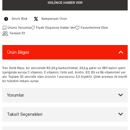
GELINCE HABER VER
ar
Tişört
Valiz
Tişört
Makarna
Pet Vitaminleri
Taktik Tahtası
Boks Torbaları
Yağ ve Temizleyici Ürünler
Direnç Lastiği & Bandı
Tekmelik
Muay Thai Kıyafetleri
Top Taşıma Çantaları
Yüzücü Gözlükleri
Sınırlı Stok
Kampanyalı Ürün
teleri
Yağmurluk & Rüzgarlık
Müsli, Yulaf & Gevrekler
Vitamin & Mineral
Top Taşıma Çantaları
Boks Torbası & Aksesuar
Dizlik & Dirseklikler
Point Fight Eldiven
Yüzücü Setleri
Ürünü Yorumla
Fiyatı Düşünce Haber Ver
Tavsiye Et
ler
Öğütülmüş Gıdalar
Kask ve Koruyucu Ekipman
Eldivenler
Pekmez, Macun & Şuruplar
Kemer & Korseler
Ürün Bilgisi
Aletleri
Pilates Çemberi
Trec Solid Mass, bir servisinde 80,24 g karbonhidrat, 24,6 g şeker ve 380 kalori içerir.
İçeriğinde ayrıca C vitamini, E vitamini, folik asit, biotin, B3, B5 ve B6 vitaminleri yer
alır. Toplam 30 servislik olan ürünün 1 porsiyonu 3,5 ölçektir. Çilek aroması ile keyifli
Pilates Topları
bir tüketim imkanı sunar.
aha
Sauna Atlet & Tişört
Yorumlar
ı
Şınav & Mekik Aletleri
Taksit Seçenekleri
Step Tahtası
Bu ürüne ilk yorumu siz yapın!