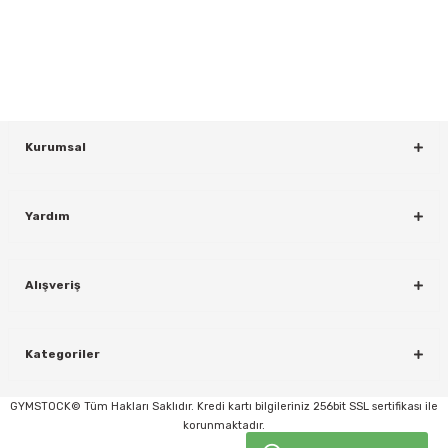
Bültenimize Kaydolun
KAYDOL
Kurumsal
Yardım
rı
Alışveriş
Kategoriler
GYMSTOCK© Tüm Hakları Saklıdır. Kredi kartı bilgileriniz 256bit SSL sertifikası ile
korunmaktadır.