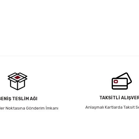
 yetersiz gördüğünüz noktaları öneri formunu kullanarak tarafımıza iletebil
Bu ürüne ilk yorumu siz yapın!
Yorum Yaz
TAKSİTLİ ALIŞVE
GENİŞ TESLİM AĞI
Anlaşmalı Kartlarda Taksit S
 Her Noktasına Gönderim İmkanı
Gönder
HABER BÜLTENİ