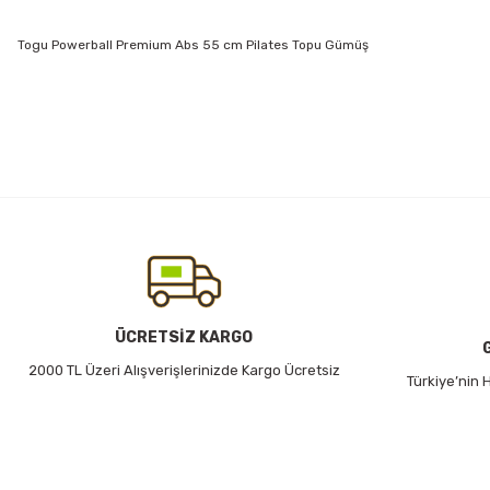
Togu Powerball Premium Abs 55 cm Pilates Topu Gümüş
Bu ürünün fiyat bilgisi, resim, ürün açıklamalarında ve diğer konularda
Görüş ve önerileriniz için teşekkür ederiz.
Ürün resmi kalitesiz, bozuk veya görüntülenemiyor.
Ürün açıklamasında eksik bilgiler bulunuyor.
Ürün bilgilerinde hatalar bulunuyor.
Ürün fiyatı diğer sitelerden daha pahalı.
Bu ürüne benzer farklı alternatifler olmalı.
ÜCRETSİZ KARGO
2000 TL Üzeri Alışverişlerinizde Kargo Ücretsiz
Türkiye’nin